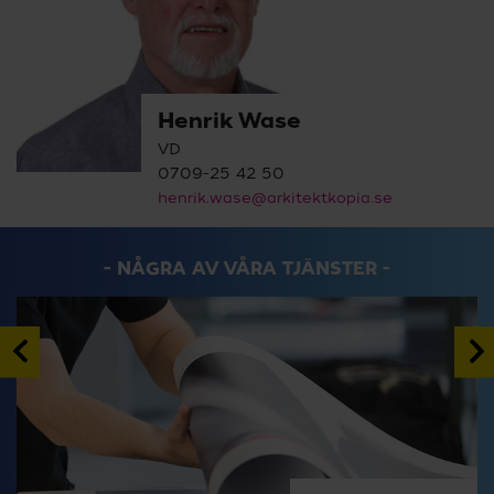
Henrik Wase
VD
0709-25 42 50
henrik.wase@arkitektkopia.se
NÅGRA AV VÅRA TJÄNSTER