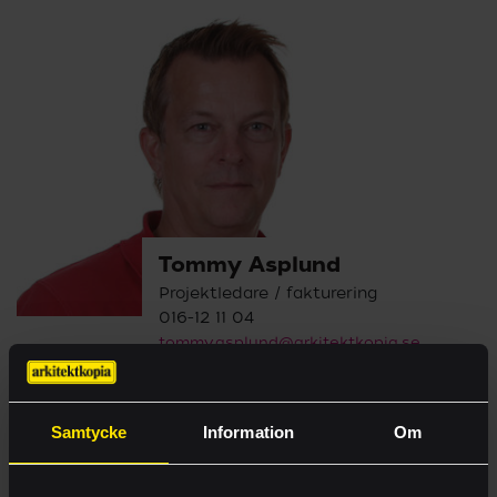
Tommy Asplund
Projektledare / fakturering
016-12 11 04
tommy.asplund@arkitektkopia.se
Samtycke
Information
Om
E-handel