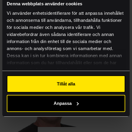
Offert
Denna webbplats använder cookies
Produkter
Vi använder enhetsidentifierare för att anpassa innehållet
och annonserna till användarna, tillhandahålla funktioner
Tjänster
för sociala medier och analysera vår trafik. Vi
Claes Notehag
Ritningsbeställning
vidarebefordrar även sådana identifierare och annan
Projektledare / grafisk form /
information från din enhet till de sociala medier och
Case
originalare
annons- och analysföretag som vi samarbetar med.
016-13 10 47
Kontakt
Dessa kan i sin tur kombinera informationen med annan
claes.notehag@arkitektkopia.se
information som du har tillhandahållit eller som de har
Visa mer
samlat in när du har använt deras tjänster.
Lämna rätt material
Tillåt alla
Akademi
Anpassa