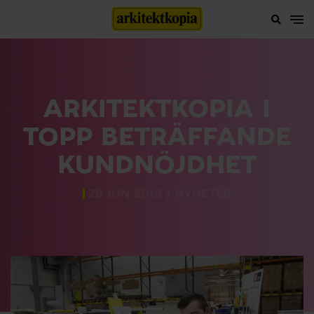
ARKITEKTKOPIA I
TOPP BETRÄFFANDE
KUNDNÖJDHET
28 JUN 2018 /
NYHETER