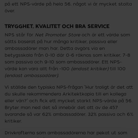
på ett NPS-värde på hela 56, något vi är mycket stolta
över.
TRYGGHET, KVALITET OCH BRA SERVICE
NPS står för
Net Promoter Store
och är ett värde som
sätts baserat på hur många kritiker, passiva eller
ambassadörer man har. Detta avgörs via en
betygsskala från 0-10 där 0-6 räknas som kritiker, 7-8
som passiva och 9-10 som ambassadörer. Ett NPS-
värde kan vara allt från -100
(endast kritiker)
till 100
(endast ambassadörer)
.
Vi ställde den typiska NPS-frågan ”Hur troligt är det att
du skulle rekommendera Arkitektkopia till en kollega
eller vän?” och fick ett mycket starkt NPS-värde på 56.
Bryter man ned det så innebär det att av de 457
svarande så var 62% ambassadörer, 32% passiva och 6%
kritiker.
Drivkrafterna som ambassadörerna har pekat ut som