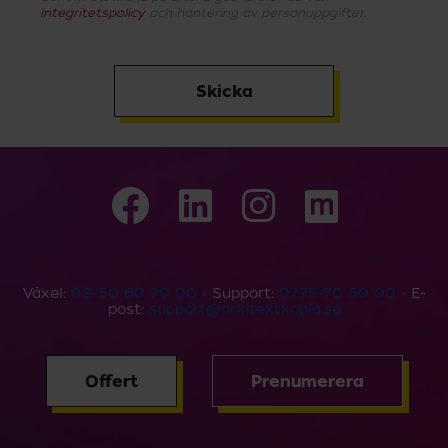
integritetspolicy
och hantering av personuppgifter.
Skicka
Växel:
08-50 60 70 00
• Support:
0775-70 50 00
• E-
post:
support@arkitektkopia.se
Offert
Prenumerera