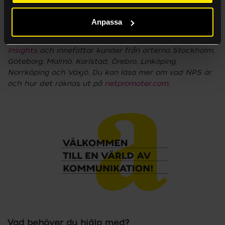
Arkitektkopia.
Anpassa
Fotnot:
Undersökningen genomfördes på ett statistiskt
säkerställt sätt i samarbete med
Xtreme Business
Insights
och innefattar kunder från orterna Stockholm,
Göteborg, Malmö. Karlstad, Örebro, Linköping,
Norrköping och Växjö. Du kan läsa mer om vad NPS är
och hur det räknas ut på
netpromoter.com
.
Vad behöver du hjälp med?