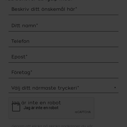
Beskriv ditt önskemål här
*
Ditt namn
*
Telefon
Epost
*
Företag
*
Välj ditt närmaste tryckeri
*
Jag är inte en robot
Genom att klicka på skicka godkänner du vår