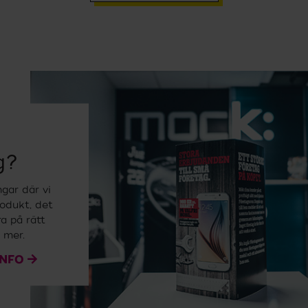
g?
gar där vi
rodukt, det
a på rätt
 mer.
INFO