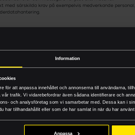
kt med särskilda krav på exempelvis medverkande personal, 
rderdatahantering.
etsbehov du har så kan vi med våra certifierade rutiner och 
Vilka vi är
 oss så får vi berätta mer.
Byggprojekt
Information
Nyheter
Inhousetävlingen
cookies
e för att anpassa innehållet och annonserna till användarna, tillh
FAQ
vår trafik. Vi vidarebefordrar även sådana identifierare och anna
RELATERADE PRODUKTER OCH TJÄNSTER
Lämna rätt material
nnons- och analysföretag som vi samarbetar med. Dessa kan i sin
har tillhandahållit eller som de har samlat in när du har använt 
Guider och produkti
Jobba hos oss
Anpassa