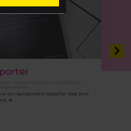
porter
ojekt
,
Kontorsmaterial och profilering
,
ings­material
na och spiralbundna rapporter med print
and.