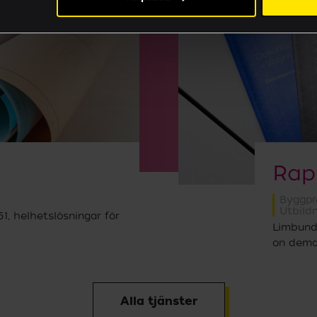
Akademi
Rap
Byggpr
Utbildn
1, helhetslösningar för
Limbund
on dem
Alla tjänster