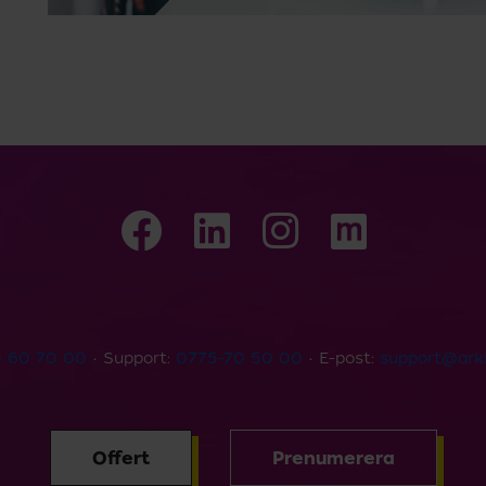
 60 70 00
• Support:
0775-70 50 00
• E-post:
support@arki
Offert
Prenumerera