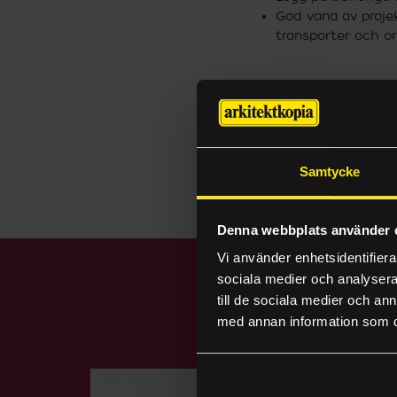
God vana av proje
transporter och o
Oavsett vilka säkerh
hjälpa till. Kontakta
Samtycke
Denna webbplats använder 
Vi använder enhetsidentifierar
sociala medier och analysera 
till de sociala medier och a
med annan information som du 