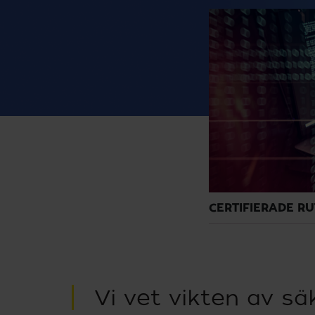
CERTIFIERADE RU
Vi vet vikten av s
roduktion hos Arkitektkopia följer