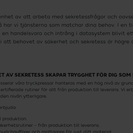
yta för avskärmad och mer
vande produktion.
renhet av att arbeta med sekretessfrågor och oavse
å har vi tjänsterna som matchar dina behov. I en t
it en handelsvara och intrång i datasystem blivit 
vi att behovet av säkerhet och sekretess är högre 
T AV SEKRETESS SKAPAR TRYGGHET FÖR DIG SOM
asserar våra tryckpressar hanteras med en hög nivå av grun
rtifierade rutiner för allt från produktion till leverans. Vi e
den nivån ytterligare.
erbjuda:
 produktion.
rhetsrutiner – från produktion till leverans.
udchaufförer och mottagare för just ditt material.