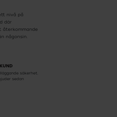
tt nivå på
id där
ett återkommande
än någonsin.
 KUND
dläggande säkerhet.
rbjuder sedan