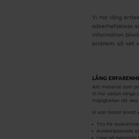
dläggande sekretessbestämmelser,
Vi erbjuder 
i är även certifierade för högre
sekretesskrä
er av sekretess- och
Vi har lång erfa
hetsklassificeringar.
säkerhetsklass s
information bliv
problem, så vet 
LÅNG ERFARENHE
Allt material som p
Vi har sedan länge ce
möjligheten att öka 
Vi kan bland annat 
Yta för avskärmad
Kundanpassade säke
Logg på behöriga b