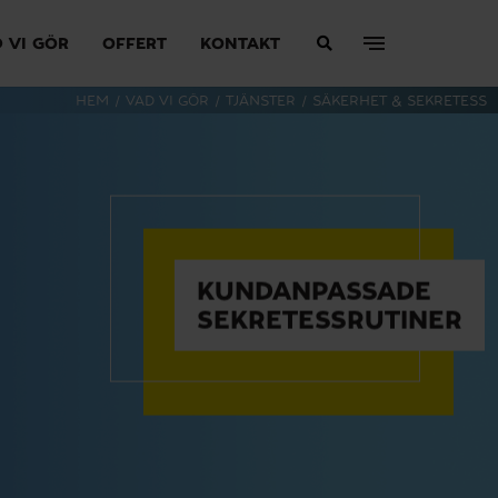
 VI GÖR
OFFERT
KONTAKT
HEM
/
VAD VI GÖR
/
TJÄNSTER
/
SÄKERHET & SEKRETESS
KUNDANPASSADE
SEKRETESSRUTINER