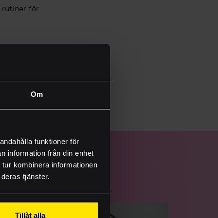
rutiner för
flexibla lösningar
Om
andahålla funktioner för
n information från din enhet
 tur kombinera informationen
deras tjänster.
onsmallar
Tillåt alla