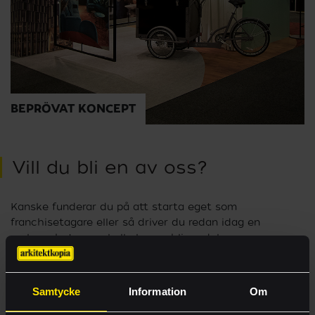
BEPRÖVAT KONCEPT
MARKNADSSTÖD
Vill du bli en av oss?
Kanske funderar du på att starta eget som
franchisetagare eller så driver du redan idag en
verksamhet som skulle kunna bli en del av
Arkitektkopias varumärke. Oavsett vad så är du varmt
välkommen till vår värld av kommunikation.
Samtycke
Information
Om
E-handel