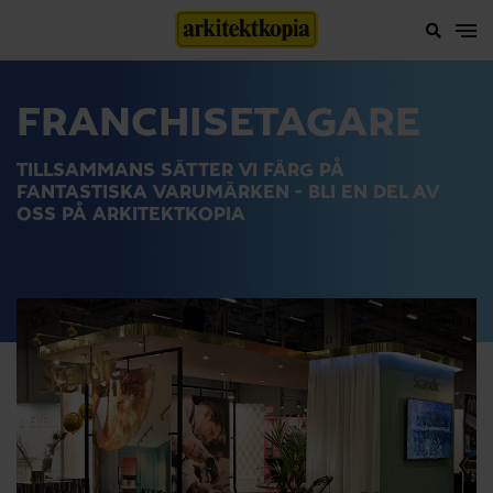
FRANCHISETAGARE
TILLSAMMANS SÄTTER VI FÄRG PÅ
FANTASTISKA VARUMÄRKEN - BLI EN DEL AV
OSS PÅ ARKITEKTKOPIA