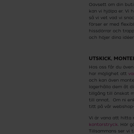
Oavsett om din but
kan vi hjälpa er. Vi
så vi vet vad vi snac
förser er med flexib
hissdörrar och trapp
och höjer dina idéer
UTSKICK, MONTE
Hos oss får du även 
har möjlighet att
va
och kan även monter
lagerhålla dem åt di
tillgång till önskat 
till annat. Om ni en
titt på vår webshop
Vi är vana att hitta
kontorstryck
. Hör g
Tillsammans ser vi ti