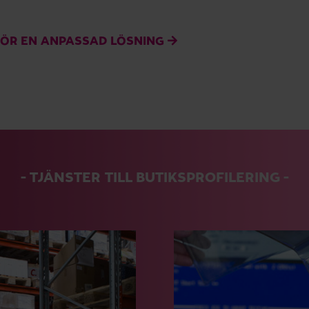
FÖR EN ANPASSAD LÖSNING
TJÄNSTER TILL BUTIKSPROFILERING