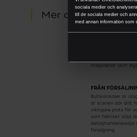
sociala medier och analysera 
Mer om butiksprofi
till de sociala medier och a
med annan information som du 
Butiksprofilering
driver en egen b
intryck och assoc
inspirerar och b
FRÅN FÖRSÄLJNIN
Butikslokaler är id
är scenen där ditt 
viktigare plats för
som faktiskt säljs d
detaljhandelskedja 
försäljning.