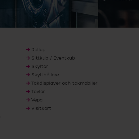
d
Rollup
Sittkub / Eventkub
Skyltar
Skylthållare
Takdisplayer och takmobiler
Tavlor
Vepa
Visitkort
r