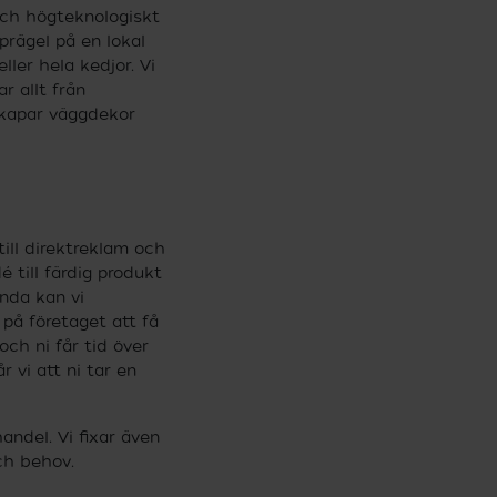
och högteknologiskt
prägel på en lokal
ller hela kedjor. Vi
r allt från
 skapar väggdekor
ill direktreklam och
é till färdig produkt
nda kan vi
 på företaget att få
och ni får tid över
r vi att ni tar en
andel. Vi fixar även
ch behov.