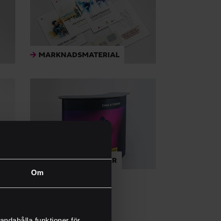
MARKNADSMATERIAL
SPORADISKA DISKAR
Om
andahålla funktioner för