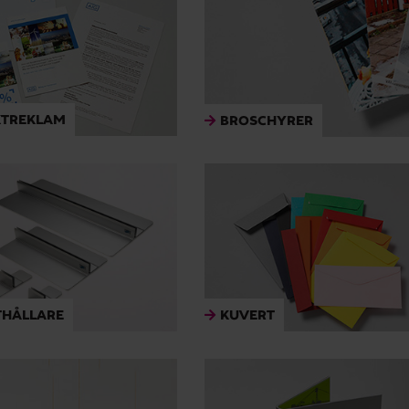
KTREKLAM
BROSCHYRER
THÅLLARE
KUVERT