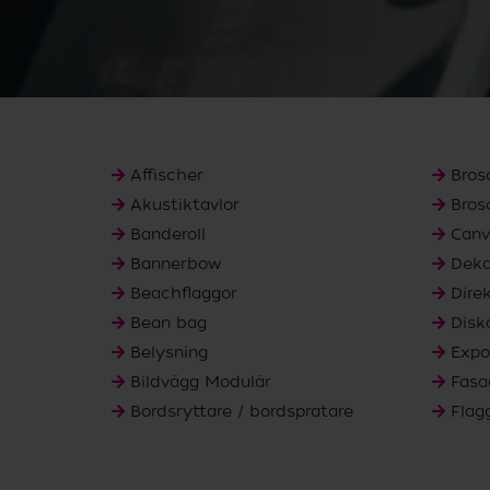
Affischer
Bros
Akustiktavlor
Bros
Banderoll
Canv
Bannerbow
Deka
Beachflaggor
Dire
Bean bag
Disk
Belysning
Expo
Bildvägg Modulär
Fasa
Bordsryttare / bordspratare
Flag