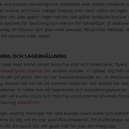
ik ska kännas personlig och ombonad eller andas modernt 
 har krokat arm med många företag som velat sätta sin egen 
kar om. Det spelar ingen roll om det gäller enskilda butiker e
la system för skyltning och reklam för larmbågar. Vi dekorera
steg till fönster och golv med dekaler, 3D-printar detaljer,
 till skyarna med vepor.
RING OCH LAGERHÅLLNING
hjälp med bland annat broschyrställ och broschyrer, flyers t
riabeltrycka utskick
till utvalda kunder. Vi hjälper dig från id
a allt på plats. Om du har butikskampanjer du vill återanvä
g. Genom att ha allt på samma ställe blir det enkelt för alla
material. Vi håller koll på lagersaldo och beställningspunkter 
kelt vill kunna styra och följa hur produkterna används förslå
-lösning
Web2Print
.
 nya, smarta lösningar för våra kunder inom butik och detaljh
ärna av dig om du har specifika önskemål, förutsättningar o
ll att din butik blir ett givet mål för just din målgrupp.