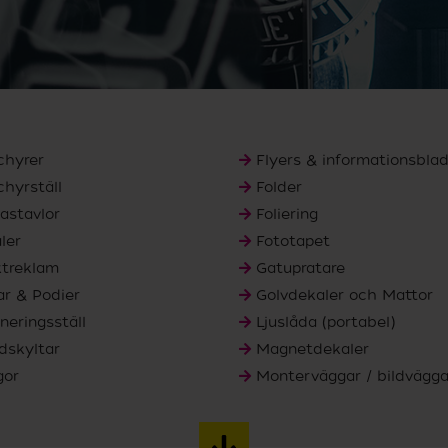
chyrer
Flyers & informationsbla
chyrställ
Folder
astavlor
Foliering
ler
Fototapet
ktreklam
Gatupratare
ar & Podier
Golvdekaler och Mattor
neringsställ
Ljuslåda (portabel)
dskyltar
Magnetdekaler
gor
Monterväggar / bildvägga