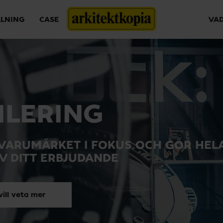
LLNING
CASE
VAD
ILERING
VARUMÄRKET I FOKUS OCH GÖR HEL
AV DITT ERBJUDANDE
vill veta mer