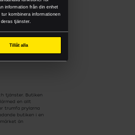
n information från din enhet
 tur kombinera informationen
deras tjänster.
onsmallar
örre kedja eller
Tillåt alla
skapar bestående
en upplevelse som
h tjänster. Butiken
därmed en allt
r trumfa prylarna
ledande butiken i en
rumärket än