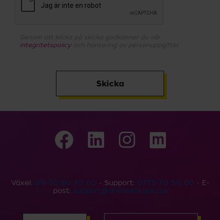
Genom att klicka på skicka godkänner du vår
integritetspolicy
och hantering av personuppgifter.
Skicka
Växel:
08-50 60 70 00
• Support:
0775-70 50 00
• E-
post:
support@arkitektkopia.se