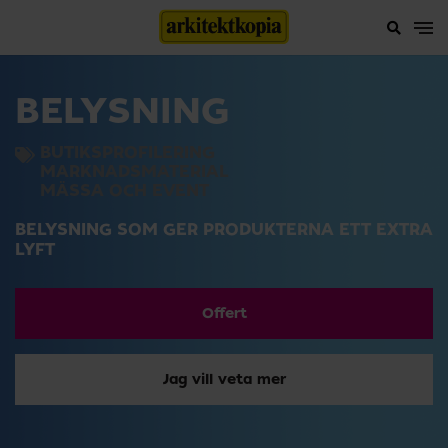
BELYSNING
BUTIKSPROFILERING
MARKNADSMATERIAL
MÄSSA OCH EVENT
BELYSNING SOM GER PRODUKTERNA ETT EXTRA
LYFT
Offert
Jag vill veta mer