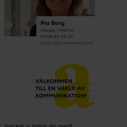
Pia Borg
Utesälj | Malmö
0709-93 78 07
pia.borg@arkitektkopia.se
Vad kan vi hjälpa dig med?