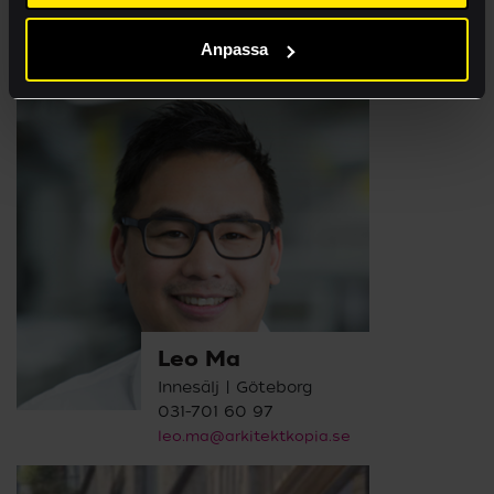
Innesälj | Stockholm
08-50 60 70 76
Anpassa
helena.ilmander@arkitektkopia.se
Leo Ma
Innesälj | Göteborg
031-701 60 97
leo.ma@arkitektkopia.se