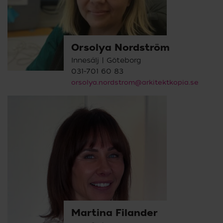
Orsolya Nordström
Innesälj | Göteborg
031-701 60 83
orsolya.nordstrom@arkitektkopia.se
Martina Filander