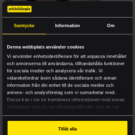
Samtycke
Information
Om
Michaela Hanssen
E-handel
Innesälj | Stockholm
Offert
Denna webbplats använder cookies
08-50 60 73 06
michaela.hanssen@arkitektkopia.se
Produkter
Vi använder enhetsidentifierare för att anpassa innehållet
och annonserna till användarna, tillhandahålla funktioner
Tjänster
för sociala medier och analysera vår trafik. Vi
Ritningsbeställning
vidarebefordrar även sådana identifierare och annan
information från din enhet till de sociala medier och
Case
annons- och analysföretag som vi samarbetar med.
Kontakt
Dessa kan i sin tur kombinera informationen med annan
information som du har tillhandahållit eller som de har
Visa mer
samlat in när du har använt deras tjänster.
Lämna rätt material
Tillåt alla
Akademi
Helena Ilmander