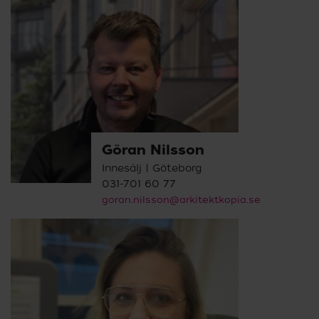
Göran Nilsson
Innesälj | Göteborg
031-701 60 77
goran.nilsson@arkitektkopia.se