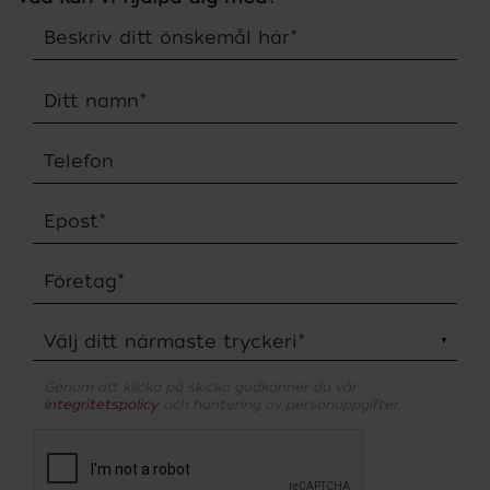
Beskriv ditt önskemål här
*
Ditt namn
*
Telefon
Epost
*
Företag
*
Välj ditt närmaste tryckeri
*
Genom att klicka på skicka godkänner du vår
integritetspolicy
och hantering av personuppgifter.