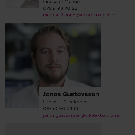
Innesälj | Malmö
0709-93 78 22
martina.filander@arkitektkopia.se
Jonas Gustavsson
Utesälj | Stockholm
08-50 60 73 13
jonas.gustavsson@arkitektkopia.se