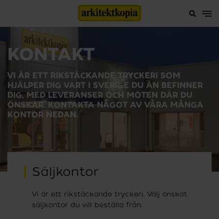
KONTAKT
VI ÄR ETT RIKSTÄCKANDE TRYCKERI SOM
HJÄLPER DIG VART I SVERIGE DU ÄN BEFINNER
DIG, MED LEVERANSER OCH MÖTEN DÄR DU
ÖNSKAR. KONTAKTA NÅGOT AV VÅRA MÅNGA
KONTOR NEDAN.
Säljkontor
Vi är ett rikstäckande tryckeri. Välj önskat
säljkontor du vill beställa från.