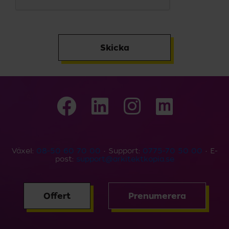
Skicka
Växel:
08-50 60 70 00
• Support:
0775-70 50 00
• E-
post:
support@arkitektkopia.se
Offert
Prenumerera