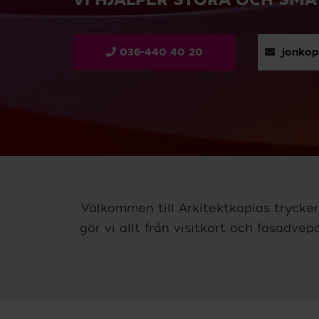
036-440 40 20
jonkop
Välkommen till Arkitektkopias trycker
gör vi allt från visitkort och fasadvep