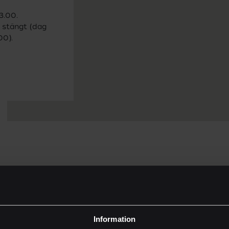
3.00.
 stängt (dag
00).
Vilka vi är
KONTORSMATERIAL HOS ARKITEKTKOPIA JÖNKÖPIN
utik i Jönköping kan du även köpa de vanligaste typerna av k
Byggprojekt
ar kollegieblock, pennor, kuvert, pärmar och fler vanliga pro
Information
Nyheter