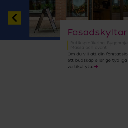
Fasadskyltar
ng
,
Butiksprofilering
,
Byggproje
gs­
Mässa och event
Om du vill att din företagsl
ett budskap eller ge tydliga
vertikal yta.