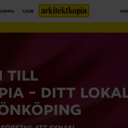
LLNING
CASE
VAD
TILL
IA – DITT LOKA
 JÖNKÖPING
 FÖRETAG ATT SYNAS!