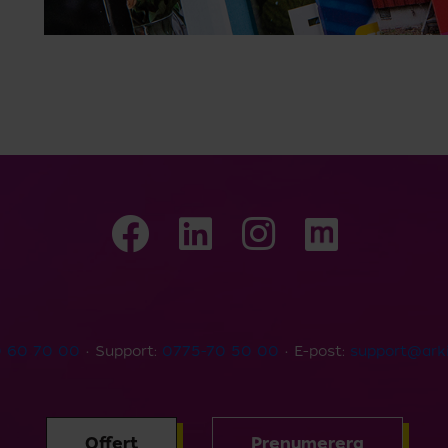
 60 70 00
• Support:
0775-70 50 00
• E-post:
support@arki
Offert
Prenumerera