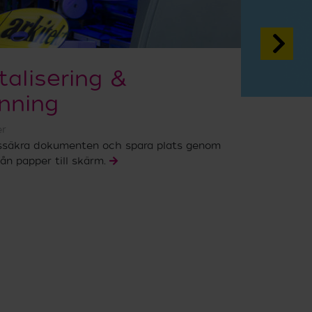
talisering &
nning
er
ssäkra dokumenten och spara plats genom
rån papper till skärm.