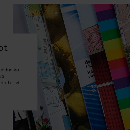
ot
kundunika
ya
rättar vi