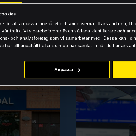
Inhousetävlingen
cookies
e för att anpassa innehållet och annonserna till användarna, tillh
FAQ
vår trafik. Vi vidarebefordrar även sådana identifierare och anna
Lämna rätt material
nnons- och analysföretag som vi samarbetar med. Dessa kan i sin
har tillhandahållit eller som de har samlat in när du har använt 
Guider och produkti
NÅGRA AV VÅRA TJÄNSTER
Jobba hos oss
Anpassa
Akademi