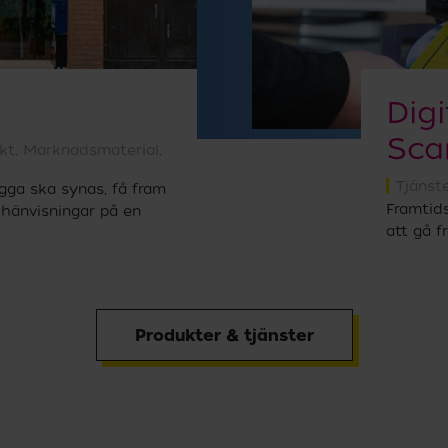
Digi
Sca
kt
,
Marknadsmaterial
,
Tjänst
ogga ska synas, få fram
Framtid
 hänvisningar på en
att gå f
Produkter & tjänster