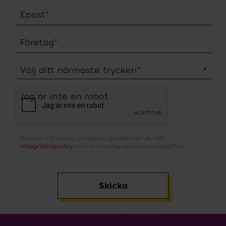
Epost
*
Företag
*
Välj ditt närmaste tryckeri
*
Jag är inte en robot
Genom att klicka på skicka godkänner du vår
integritetspolicy
och hantering av personuppgifter.
Skicka