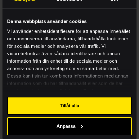
E-handel
KORT OM ARKITEKTKOPIA
Offert
Denna webbplats använder cookies
Arkitektkopia är ett rikstäckande serviceföretag i den
Produkter
grafiska branschen. Arkitektkopia har som affärsidé att
Vi använder enhetsidentifierare för att anpassa innehållet
tillhandahålla enkla, värdeskapande och hållbara
och annonserna till användarna, tillhandahålla funktioner
Tjänster
helhetslösningar för sina kunder när det gäller både
för sociala medier och analysera vår trafik. Vi
tryckt och digital kommunikation. Arkitektkopia vänder
Ritningsbeställning
vidarebefordrar även sådana identifierare och annan
sig till alla som behöver kommunicera – tydligt och
information från din enhet till de sociala medier och
Case
snabbt.
annons- och analysföretag som vi samarbetar med.
Kontakt
Cirka 300 medarbetare arbetar med målsättningen att
Dessa kan i sin tur kombinera informationen med annan
förenkla kunders vardag enligt mottot Pålitliga –
information som du har tillhandahållit eller som de har
Visa mer
Påhittiga – Personliga. Företaget omsätter drygt 300
samlat in när du har använt deras tjänster.
Lämna rätt material
miljoner kronor och finns på 28 platser runt om i
Sverige. Mer information finns på
www.arkitektkopia.se
Tillåt alla
Akademi
KORT OM CANON
Anpassa
Canon Svenska AB marknadsför och säljer Canons