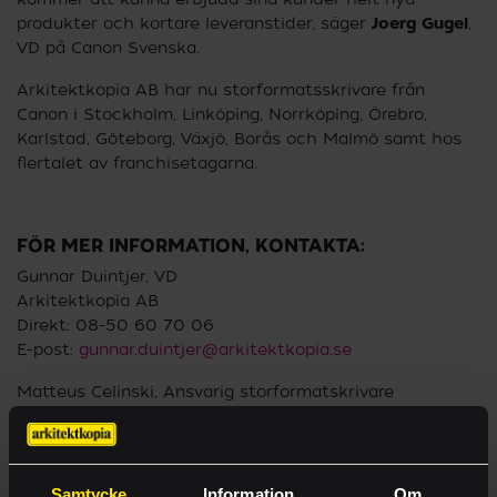
produkter och kortare leveranstider, säger
Joerg Gugel
,
VD på Canon Svenska.
Arkitektkopia AB har nu storformatsskrivare från
Canon i Stockholm, Linköping, Norrköping, Örebro,
Karlstad, Göteborg, Växjö, Borås och Malmö samt hos
flertalet av franchisetagarna.
FÖR MER INFORMATION, KONTAKTA:
Gunnar Duintjer, VD
Arkitektkopia AB
Direkt: 08-50 60 70 06
E-post:
gunnar.duintjer@arkitektkopia.se
Matteus Celinski, Ansvarig storformatskrivare
Canon Svenska AB
Direkt: 070-310 12 16
E-post:
matteus.celinski@canon.se
Samtycke
Information
Om