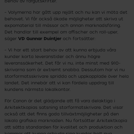
behov av färgutskrifter.
– Volymerna har gått upp rejält och nu kan vi möta det
behovet. Vi får också ökade möjligheter att skriva ut
expomaterial till mässor och annan marknadsföring.
Det handlar till exempel om affischer och roll-uper,
säger
VD Gunnar Duintjer
och fortsätter:
– Vi har ett stort behov av att kunna erbjuda våra
kunder korta leveranstider och ännu högre
leveranssäkerhet. Det får vi nu, inte minst med 910-
skrivarna som är extremt snabba. Dessutom har vi nu
storformatsskrivare spridda och uppkopplade över hela
landet. Det innebär att vi kan fördela uppdrag till
kundens närmsta lokalkontor.
För Canon är det glädjande att få vara delaktiga i
Arkitektkopias satsning storformatskrivare. Det visar
också att det finns goda tillväxtmöjligheter på den
lokala grafiska marknaden. Nu fortsätter Arkitektkopia
att sätta standarden för kvalitet och produktion och
kommer att kunna erbjuda sina kunder helt nya