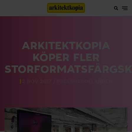
ARKITEKTKOPIA
KÖPER FLER
STORFORMATSFÄRGSK
2 NOV 2017 /
PRESSMEDDELANDEN