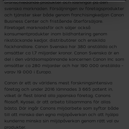
branschledande produkter och lösningar på den
svenska marknaden. Försäljningen av företagsprodukter
och tjänster sker både genom franchisingkedjan Canon
Business Center och fristående återförsäljare.
Företaget marknadsför och säljer också
konsumentprodukter inom bildhantering genom
rikstäckande kedjor, distributörer och enskilda
fackhandlare. Canon Svenska har 380 anställda och
omsätter ca 1,7 miljarder kronor. Canon Svenska är en
del i den världsomspännande koncernen Canon Inc som
omsätter ca 280 miljarder och har 190 000 anställda –
varav 19 000 i Europa.
Canon är ett av världens mest forskningsintensiva
företag och under 2016 lämnades 3 665 patent in,
vilket är flest bland alla japanska företag. Canons
filosofi, Kyosei, är att arbeta tillsammans för allas
bästa. Där ingår Canons miljöarbete som syftar både
till att minska den egna miljöpåverkan och att hjälpa
kunderna minska sin miljöpåverkan genom rätt val av
produkter.