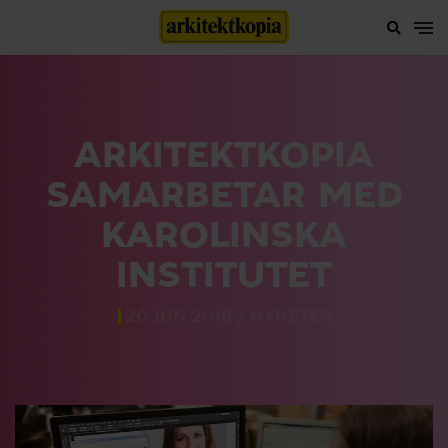
ARKITEKTKOPIA
SAMARBETAR MED
KAROLINSKA
INSTITUTET
20 JUN 2018 /
NYHETER