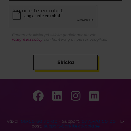
Jag är inte en robot
Genom att klicka på skicka godkänner du vår
integritetspolicy
och hantering av personuppgifter.
Skicka
Växel:
08-50 60 70 00
• Support:
0775-70 50 00
• E-
post:
support@arkitektkopia.se