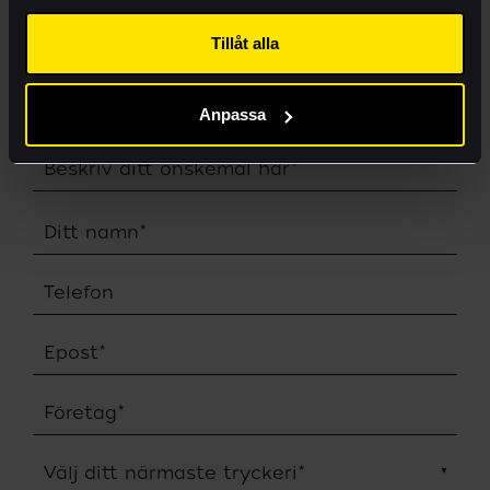
Lämna rätt material
Tillåt alla
Akademi
Anpassa
Vad behöver du hjälp med?
Beskriv ditt önskemål här
*
Ditt namn
*
Telefon
Epost
*
Företag
*
Välj ditt närmaste tryckeri
*