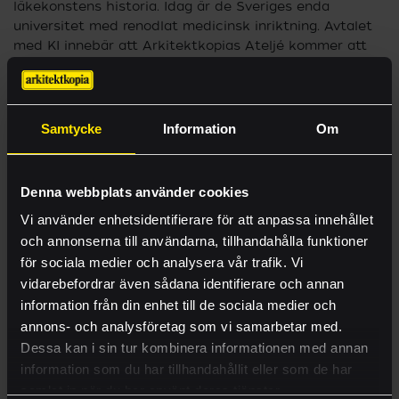
läkekonstens historia. Idag är de Sveriges enda
universitet med renodlat medicinsk inriktning. Avtalet
med KI innebär att Arkitektkopias Ateljé kommer att
leverera
layout och original-tjänster
, främst till KI:s
kommunikationsavdelning. Det handlar om att ta fram
allt från annonser och affischer till broschyrer och
rollups enligt KI:s grafiska profil. Avtalet omfattar även
Samtycke
Information
Om
tryck av det material som Arkitektkopia formgivit.
E-handel
– Vi är glada över att vi har fått förtroende och
Offert
Denna webbplats använder cookies
möjlighet att leverera ateljétjänster till Karolinska
Produkter
Institutet.
Vi använder enhetsidentifierare för att anpassa innehållet
Anders Geralf, Försäljningschef, Arkitektkopia
och annonserna till användarna, tillhandahålla funktioner
Tjänster
Stockholm.
för sociala medier och analysera vår trafik. Vi
Ritningsbeställning
vidarebefordrar även sådana identifierare och annan
information från din enhet till de sociala medier och
Case
annons- och analysföretag som vi samarbetar med.
Kontakt
Dessa kan i sin tur kombinera informationen med annan
information som du har tillhandahållit eller som de har
Visa mer
samlat in när du har använt deras tjänster.