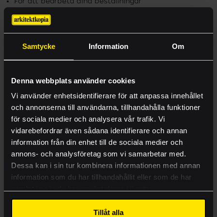
För att bearbeta dina beställningar
För att kontakta dig vid eventuella problem med
leveransen av dina varor
För att besvara dina frågor och informera dig om nya
eller ändrade tjänster
Samtycke
Information
Om
För att skicka marknadsföringserbjudanden som
E-handel
nyhetsbrev
Offert
För att göra analyser så att vi kan ge dig relevanta
Denna webbplats använder cookies
marknadsföringserbjudanden och information
Produkter
Vi använder enhetsidentifierare för att anpassa innehållet
För att testa och förbättra våra system som
och annonserna till användarna, tillhandahålla funktioner
tillhandahåller våra tjänster
Tjänster
För att förhindra missbruk eller olämplig användning
för sociala medier och analysera vår trafik. Vi
Ritningsbeställning
av våra tjänster
vidarebefordrar även sådana identifierare och annan
För att hantera ditt konto
information från din enhet till de sociala medier och
Case
annons- och analysföretag som vi samarbetar med.
Vi sparar dina uppgifter så länge som det krävs för att
Kontakt
Dessa kan i sin tur kombinera informationen med annan
uppfylla ovanstående ändamål eller så länge som vi
information som du har tillhandahållit eller som de har
enligt lag är skyldiga att göra detta. Därefter raderas
Visa mer
samlat in när du har använt deras tjänster.
dina personuppgifter.
Lämna rätt material
VILKA ÄR DINA RÄTTIGHETER?
Tillåt alla
Akademi