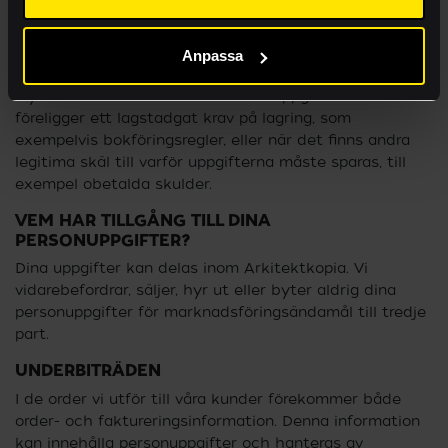
Du har när som helst rätt att begära ut information om
de personuppgifter vi har om dig. Om dina uppgifter är
felaktiga, ofullständiga eller irrelevanta, kan du begära
Anpassa
att få dem rättade eller raderade. Beställer du t.ex
trycksaker kan vi inte radera dina uppgifter då det
föreligger ett lagstadgat krav på lagring, som
exempelvis bokföringsregler, eller när det finns andra
legitima skäl till varför uppgifterna måste sparas, till
exempel obetalda skulder.
VEM HAR TILLGÅNG TILL DINA
PERSONUPPGIFTER?
Dina uppgifter kan delas inom Arkitektkopia. Vi
vidarebefordrar, säljer, hyr ut eller byter aldrig dina
personuppgifter för marknadsföringsändamål till tredje
part.
UNDERBITRÄDEN
I de order vi utför till våra kunder förekommer både
order- och faktureringsinformation. Denna information
kan innehålla personuppgifter och hanteras av