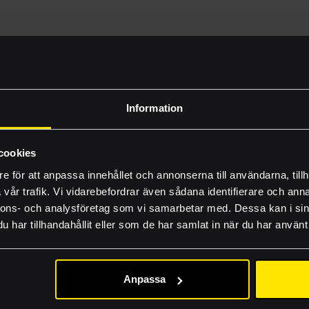
Vilka vi är
Byggprojekt
Information
Nyheter
uktionsmallar för att snabbt komma igång med din design. Al
Om du saknar någon mall eller vill veta hur du arbetar med d
Inhousetävlingen
cookies
e för att anpassa innehållet och annonserna till användarna, tillh
FAQ
vår trafik. Vi vidarebefordrar även sådana identifierare och anna
Lämna rätt material
nnons- och analysföretag som vi samarbetar med. Dessa kan i sin
har tillhandahållit eller som de har samlat in när du har använt 
Guider och produkti
Jobba hos oss
Anpassa
Akademi