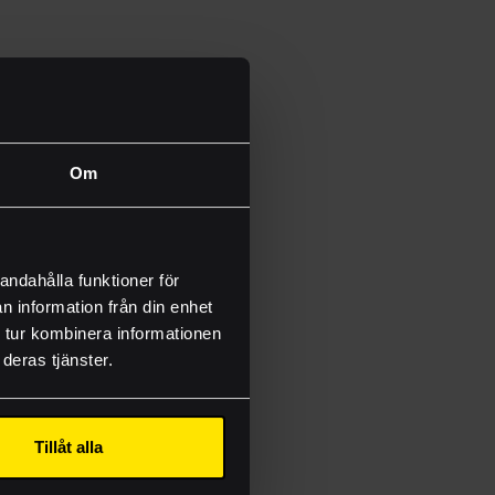
Om
la våra mallar finns
em, tveka inte att
andahålla funktioner för
n information från din enhet
 tur kombinera informationen
deras tjänster.
onsmallar
Tillåt alla