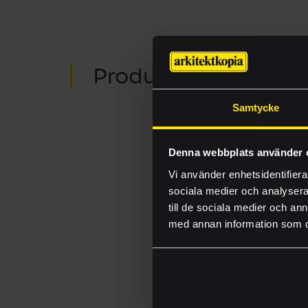
Produktionsmallar
Samtycke
Ladda ner våra prod
som InDesign-filer. 
Denna webbplats använder 
kontakta oss
.
Vi använder enhetsidentifierar
sociala medier och analysera 
till de sociala medier och a
POSTERSTAND
med annan information som du 
POSTERSTAND