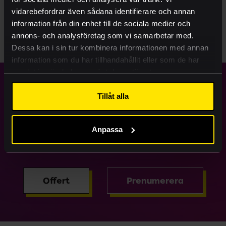
Ritningsbeställning
vidarebefordrar även sådana identifierare och annan
MAPPAR
information från din enhet till de sociala medier och
Case
annons- och analysföretag som vi samarbetar med.
OFFERTMAPP_A4
Kontakt
Dessa kan i sin tur kombinera informationen med annan
information som du har tillhandahållit eller som de har
Visa mer
samlat in när du har använt deras tjänster.
Lämna rätt material
Tillåt alla
Akademi
Anpassa
Växel:
08-50 60 70 00
• Support:
0775-70 50 00
• E-
post:
support@arkitektkopia.se
Offert
Prenumerera