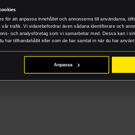
Inhousetävlingen
cookies
PÅ FLERA ORTER RUNT I HELA LANDET.
HITTA DITT NÄRMA
e för att anpassa innehållet och annonserna till användarna, tillh
FAQ
vår trafik. Vi vidarebefordrar även sådana identifierare och anna
Lämna rätt material
nnons- och analysföretag som vi samarbetar med. Dessa kan i sin
har tillhandahållit eller som de har samlat in när du har använt 
Guider och produkti
Jobba hos oss
Anpassa
Akademi