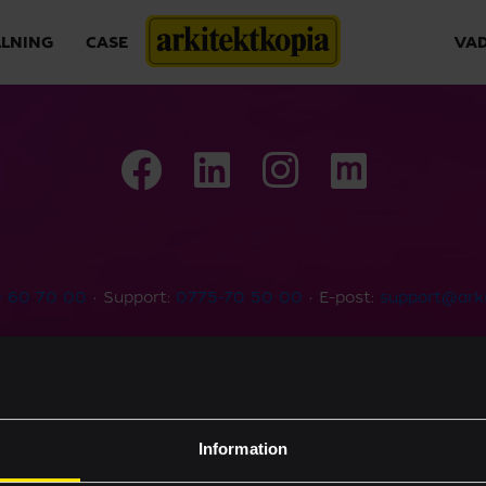
LLNING
CASE
VAD
 60 70 00
• Support:
0775-70 50 00
• E-post:
support@arki
Vilka vi är
Offert
Prenumerera
Byggprojekt
Information
Nyheter