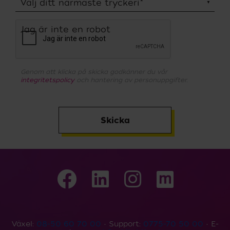
Välj ditt närmaste tryckeri
*
Jag är inte en robot
Genom att klicka på skicka godkänner du vår
integritetspolicy
och hantering av personuppgifter.
Skicka
Växel:
08-50 60 70 00
• Support:
0775-70 50 00
• E-