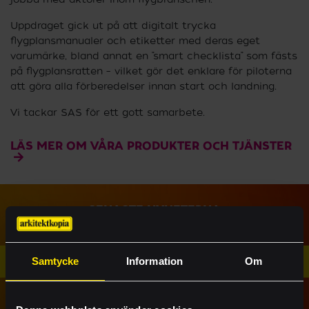
Uppdraget gick ut på att digitalt trycka
flygplansmanualer och etiketter med deras eget
varumärke, bland annat en ”smart checklista” som fästs
på flygplansratten – vilket gör det enklare för piloterna
att göra alla förberedelser innan start och landning.
Vi tackar SAS för ett gott samarbete.
LÄS MER OM VÅRA PRODUKTER OCH TJÄNSTER
SENASTE NYHETERNA
Samtycke
Information
Om
E-handel
Offert