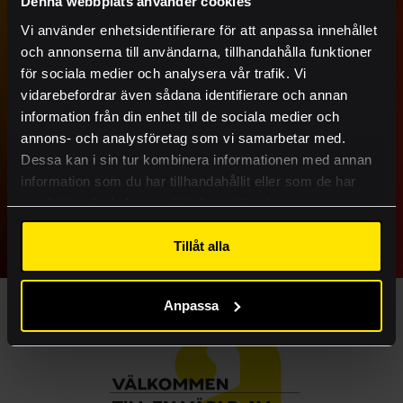
Denna webbplats använder cookies
Produkter
Vi använder enhetsidentifierare för att anpassa innehållet
och annonserna till användarna, tillhandahålla funktioner
Tjänster
Vi ger nytt liv åt
för sociala medier och analysera vår trafik. Vi
Ritningsbeställning
rollups och stöttar
vidarebefordrar även sådana identifierare och annan
information från din enhet till de sociala medier och
Barncancerfonden
Case
annons- och analysföretag som vi samarbetar med.
Kontakt
10 april 2026
Dessa kan i sin tur kombinera informationen med annan
information som du har tillhandahållit eller som de har
Visa mer
samlat in när du har använt deras tjänster.
Lämna rätt material
Tillåt alla
Akademi
Se alla nyheter
Anpassa