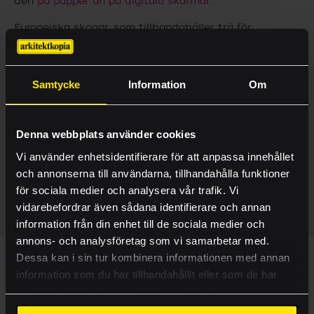
den
på papper än på digitala skärmar.
Europeiska skogar, som tillhandahåller trä för
pappersproduktion, växer med en yta som motsvarar
över 1 500 fotbollsplaner varje dag!
Samtycke
Information
Om
79% av papper och 83% av pappersförpackningar
återvinns till nya produkter. Det är en av de högsta
E-handel
återvinningsgraderna för något material i Europa.
Offert
Denna webbplats använder cookies
62% av energin som används för att producera papper
Produkter
Vi använder enhetsidentifierare för att anpassa innehållet
och pappersförpackningar i Europa kommer från
och annonserna till användarna, tillhandahålla funktioner
förnybara källor.
Tjänster
för sociala medier och analysera vår trafik. Vi
Besök
Paper Fact File
för att upptäcka fakta om
Ritningsbeställning
vidarebefordrar även sådana identifierare och annan
papprets hållbara egenskaper.
information från din enhet till de sociala medier och
Case
annons- och analysföretag som vi samarbetar med.
Kontakt
Dessa kan i sin tur kombinera informationen med annan
VI ÄLSKAR PAPPER OCH HÅLLBARHET
information som du har tillhandahållit eller som de har
Visa mer
Oavsett vad du behöver trycka på papper har vi rätt
samlat in när du har använt deras tjänster.
produkter för dig. Vi sitter på lång erfarenhet av att
Lämna rätt material