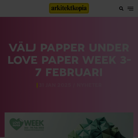
VÄLJ PAPPER UNDER
LOVE PAPER WEEK 3-
7 FEBRUARI
31 JAN 2025 /
NYHETER