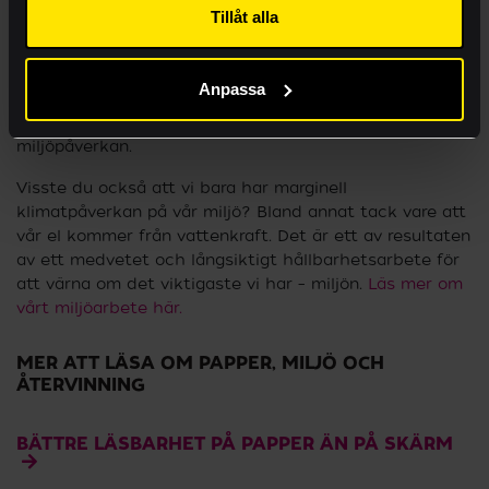
producera olika trycksaker i olika format och material
Tillåt alla
Akademi
till kunder som skapar stolthet, bygger varumärke och
kommunicerar på ett effektivt sätt. Pappersprodukter
har varit en del av vår identitet sedan starten 1951, och
Anpassa
sedan dess har både vi och världen kommit långt när
det gäller dess användningsområden och
miljöpåverkan.
Visste du också att vi bara har marginell
klimatpåverkan på vår miljö? Bland annat tack vare att
vår el kommer från vattenkraft. Det är ett av resultaten
av ett medvetet och långsiktigt hållbarhetsarbete för
att värna om det viktigaste vi har – miljön.
Läs mer om
vårt miljöarbete här.
MER ATT LÄSA OM PAPPER, MILJÖ OCH
ÅTERVINNING
BÄTTRE LÄSBARHET PÅ PAPPER ÄN PÅ SKÄRM