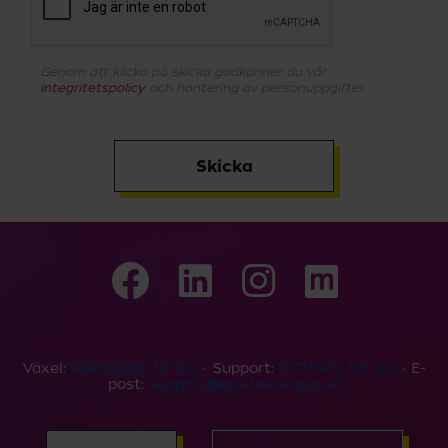
Genom att klicka på skicka godkänner du vår
integritetspolicy
och hantering av personuppgifter.
Skicka
Växel:
08-50 60 70 00
• Support:
0775-70 50 00
• E-
post:
support@arkitektkopia.se