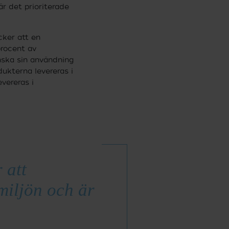
r det prioriterade
cker att en
 procent av
nska sin användning
dukterna levereras i
vereras i
 att
miljön och är