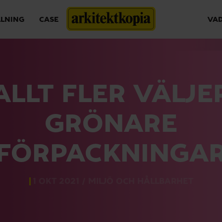
LLNING
CASE
VAD
ALLT FLER VÄLJE
GRÖNARE
FÖRPACKNINGA
1 OKT 2021 /
MILJÖ OCH HÅLLBARHET