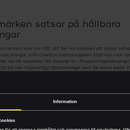
märken satsar på hållbara
ingar
umenters krav har fått allt fler varumärken att börjat satsa
örpackningar. Från Cloettas kvartalsrapport 2021 kan man lä
r de att investera 130 miljoner kr i förpackningsteknologi f
atsa på mer miljövänliga förpackningar som de själva kallar 
sa mer om PlantPack som ingår i deras arbete med mindre 
Vilka vi är
tta har som mål att alla deras förpackningar ska vara återv
kningsmaterial ska vara 100 procent från förnybara källor ell
Byggprojekt
n nya påsen kan det vara upp till 50 procent av materialet 
Information
Nyheter
har ett pilotprojekt för att skapa mer miljövänliga förpackn
 testa pappersflaskor till sitt sköljmedel Lenor. Flaskorna 
Inhousetävlingen
cookies
per med ett tunt lager av 100 procent återvunnen PET-plats 
e för att anpassa innehållet och annonserna till användarna, tillh
t skapa dem utan den återvinna plastfilmbarriären och däri