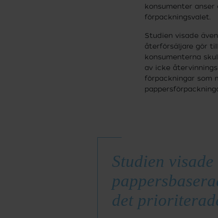
konsumenter anser a
förpackningsvalet.
Studien visade även
återförsäljare gör ti
konsumenterna skull
av icke återvinnings
förpackningar som m
pappersförpackninga
Studien visade
pappersbaserad
det prioriterad