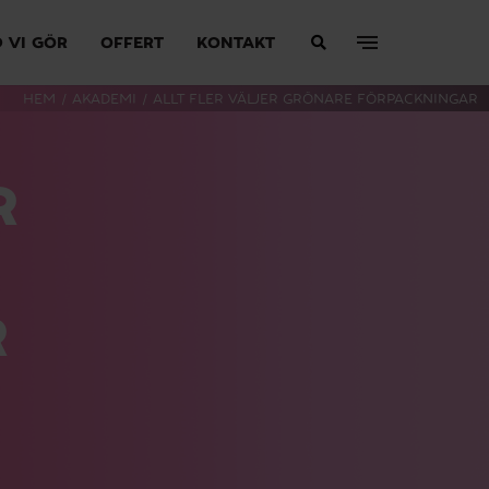
 VI GÖR
OFFERT
KONTAKT
HEM
/
AKADEMI
/
ALLT FLER VÄLJER GRÖNARE FÖRPACKNINGAR
R
R