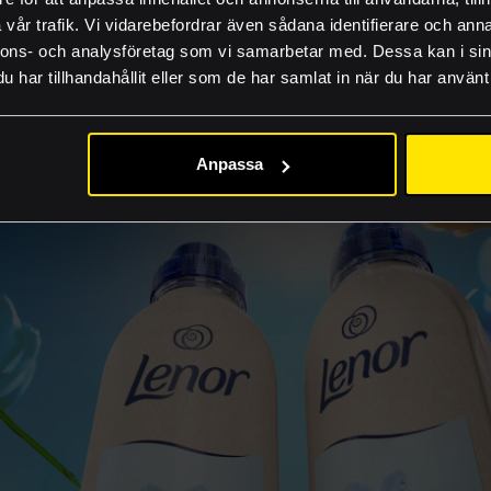
FAQ
ningsbar i returpapperssystemet.
vår trafik. Vi vidarebefordrar även sådana identifierare och anna
Lämna rätt material
nnons- och analysföretag som vi samarbetar med. Dessa kan i sin
har tillhandahållit eller som de har samlat in när du har använt 
Guider och produkti
Jobba hos oss
Anpassa
Akademi