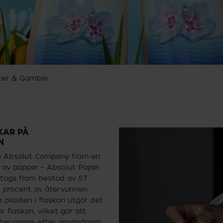
cter & Gamble
KAR PÅ
N
 Absolut Company fram en
d av papper – Absolut Paper
 togs fram bestod av 57
3 procent av återvunnen
 plasten i flaskan utgör det
r flaskan, vilket gör att
återvinnas efter användning.