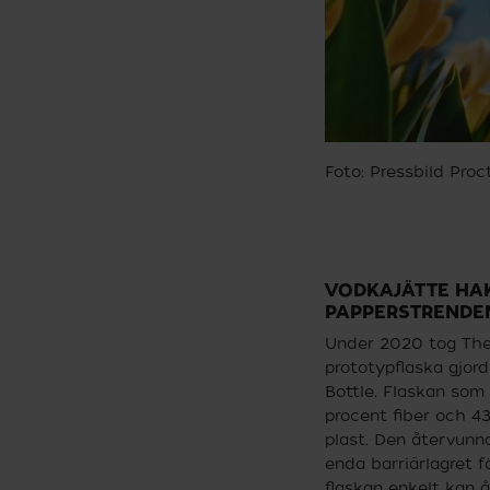
Foto: Pressbild Pro
VODKAJÄTTE HA
PAPPERSTRENDE
Under 2020 tog The
prototypflaska gjor
Bottle. Flaskan som
procent fiber och 4
plast. Den återvunna
enda barriärlagret fö
flaskan enkelt kan 