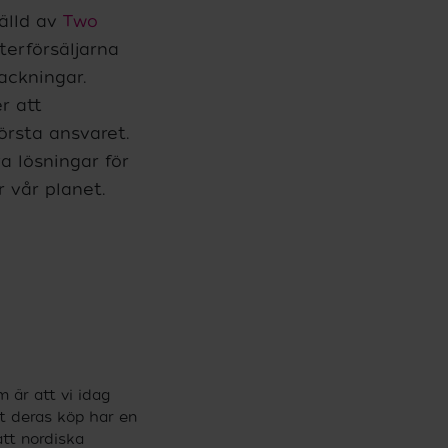
tälld av
Two
terförsäljarna
ackningar.
r att
örsta ansvaret.
va lösningar för
 vår planet.
 är att vi idag
t deras köp har en
att nordiska