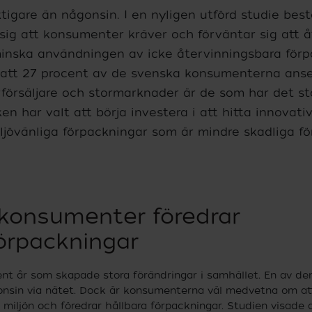
ktigare än någonsin. I en nyligen utförd studie bes
sig att konsumenter kräver och förväntar sig att å
minska användningen av icke återvinningsbara förp
r att 27 procent av de svenska konsumenterna anse
försäljare och stormarknader är de som har det st
ken har valt att börja investera i att hitta innovati
ljövänliga förpackningar som är mindre skadliga för
konsumenter föredrar
örpackningar
nt år som skapade stora förändringar i samhället. En av dem
nsin via nätet. Dock är konsumenterna väl medvetna om at
miljön och föredrar hållbara förpackningar. Studien visade 