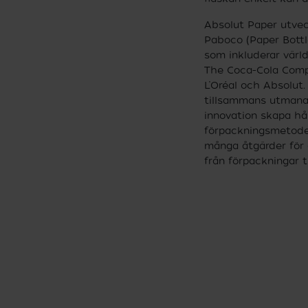
Absolut Paper utve
Paboco (Paper Bottle
som inkluderar vär
The Coca-Cola Comp
L’Oréal och Absolut.
tillsammans utmana
innovation skapa hål
förpackningsmetoder
många åtgärder för 
från förpackningar t