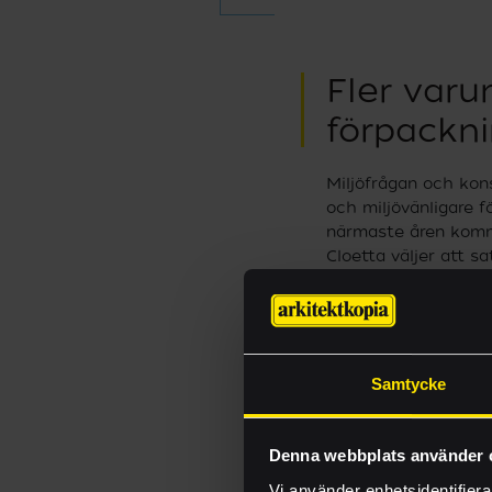
Fler varu
förpackn
Miljöfrågan och kons
och miljövänligare f
närmaste åren komme
Cloetta väljer att s
hemsida
kan man lä
förpackningar. Cloe
att allt fler förpac
material 2030. I de
sockerrör.
Samtycke
Ett annat bolag som 
Gamble (P&G) som ska
Denna webbplats använder 
FSC-certifierat pap
Vi använder enhetsidentifierar
med flaskorna är at