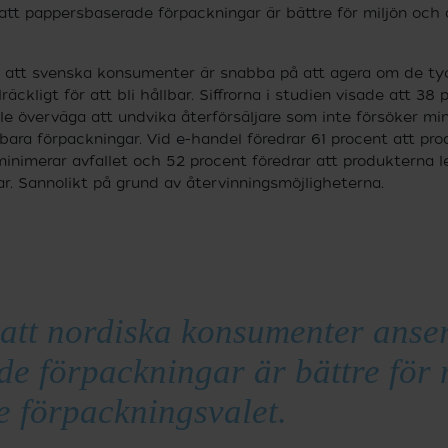
tt pappersbaserade förpackningar är bättre för miljön och ä
 att svenska konsumenter är snabba på att agera om de ty
llräckligt för att bli hållbar. Siffrorna i studien visade att 38
e överväga att undvika återförsäljare som inte försöker mi
bara förpackningar. Vid e-handel föredrar 61 procent att pro
inimerar avfallet och 52 procent föredrar att produkterna le
r. Sannolikt på grund av återvinningsmöjligheterna.
 att nordiska konsumenter anser
e förpackningar är bättre för 
e förpackningsvalet.