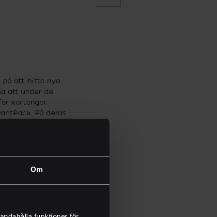
 på att hitta nya
sa att under de
ör kartonger.
PlantPack. På deras
och bättre
inningsbara 2025 och
er återvunnet
som är baserat på
Om
ingar är Procter &
är tillverkade av
som barriär. Målet
andahålla funktioner för
genom få en flaska