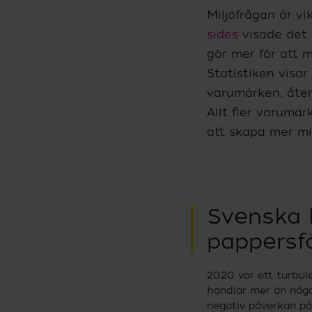
Miljöfrågan är vi
sides
visade det 
gör mer för att 
Statistiken visa
varumärken, åter
Allt fler varumär
att skapa mer mi
Svenska 
pappersf
2020 var ett turbule
handlar mer än någo
negativ påverkan på 