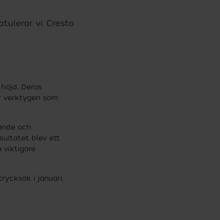
tulerar vi Cresto
 höjd. Deras
er verktygen som
dande och
esultatet blev ett
 viktigare
rycksak i januari.