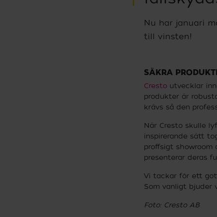
Nu har januari m
till vinsten!
SÄKRA PRODUKTE
Cresto
utvecklar inn
produkter är robusta
krävs så den profess
När Cresto skulle l
inspirerande sätt t
proffsigt showroom 
presenterar deras f
Vi tackar för ett go
Som vanligt bjuder v
Foto: Cresto AB