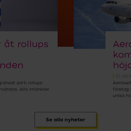
v åt rollups
Aer
kom
onden
höj
01 apri
ränsat parti rollups
Aeroswit
nvändas. Alla intänkter
företag 
unika hö
Se alla nyheter