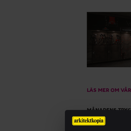
LÄS MER OM VÅR
MÅNADENS TRYCK
Varje månad hjälper
särskilt roliga och 