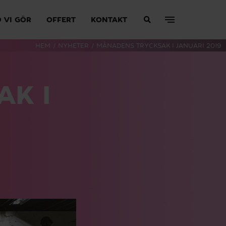
 VI GÖR
OFFERT
KONTAKT
HEM
/
NYHETER
/
MÅNADENS TRYCKSAK I JANUARI 2019
K I