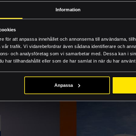
Byggprojekt
knisk lösning, eller för att de helt enkelt är ovanligt snygga
mängden utser vi till Månadens Trycksak! Ära, berömmelse o
Information
Nyheter
Inhousetävlingen
cookies
e för att anpassa innehållet och annonserna till användarna, tillh
FAQ
vår trafik. Vi vidarebefordrar även sådana identifierare och anna
Lämna rätt material
nnons- och analysföretag som vi samarbetar med. Dessa kan i sin
har tillhandahållit eller som de har samlat in när du har använt 
Guider och produkti
SENASTE NYHETERNA
Jobba hos oss
Anpassa
Akademi