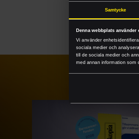
speciellt krävande te
jobb som står ut i 
Samtycke
vinnarna.
Denna webbplats använder 
Vi använder enhetsidentifierar
sociala medier och analysera 
till de sociala medier och a
med annan information som du 