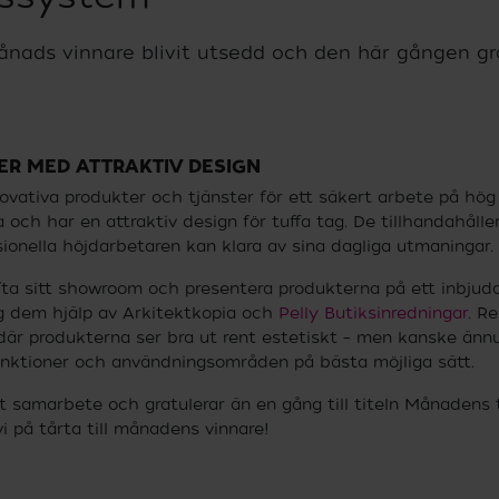
ånads vinnare blivit utsedd och den här gången gra
R MED ATTRAKTIV DESIGN
ovativa produkter och tjänster för ett säkert arbete på hög
 och har en attraktiv design för tuffa tag. De tillhandahåll
ionella höjdarbetaren kan klara av sina dagliga utmaningar.
yfta sitt showroom och presentera produkterna på ett inbju
og dem hjälp av Arkitektkopia och
Pelly Butiksinredningar
. R
där produkterna ser bra ut rent estetiskt – men kanske ännu
unktioner och användningsområden på bästa möjliga sätt.
tt samarbete och gratulerar än en gång till titeln Månadens t
i på tårta till månadens vinnare!