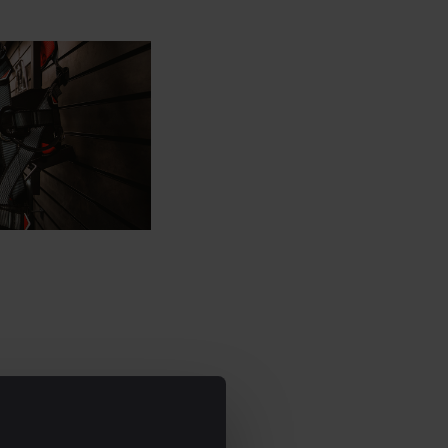
Vissa jobb är
t de behöver en