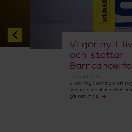
e
Vi ger nytt li
och stöttar
Barncancerf
10 april 2026
Vi har tagit hand om ett beg
som nu ska säljas och återa
går direkt till...