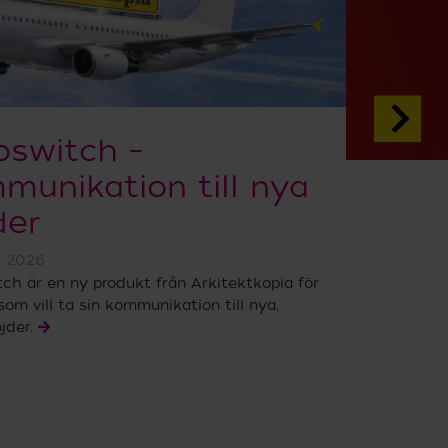
oswitch –
munikation till nya
der
l 2026
ch är en ny produkt från Arkitektkopia för
som vill ta sin kommunikation till nya,
jder.