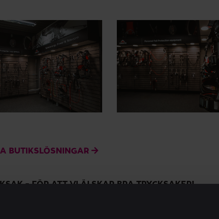
A BUTIKSLÖSNINGAR
SAK – FÖR ATT VI ÄLSKAR BRA TRYCKSAKER!
Vilka vi är
 vi våra kunder med tusentals trycksaker runt om i Sverige. 
förgyller våra arbetsdagar extra mycket. Det kan vara för at