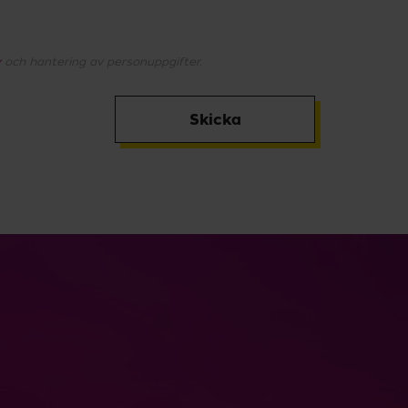
y
och hantering av personuppgifter.
Skicka