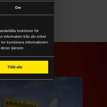
. Ett av alla dessa
ch en tårta väntar
Om
andahålla funktioner för
n information från din enhet
 tur kombinera informationen
deras tjänster.
onsmallar
Tillåt alla