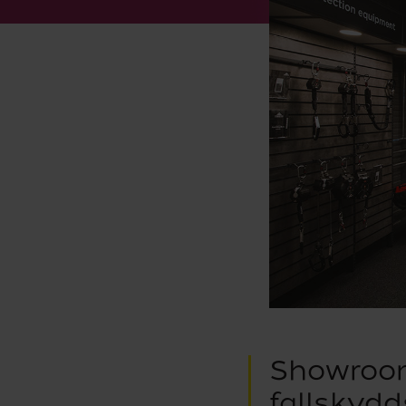
Showroom
fallskyd