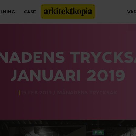
LLNING
CASE
VAD
NADENS TRYCKSA
JANUARI 2019
15 FEB 2019 /
MÅNADENS TRYCKSAK