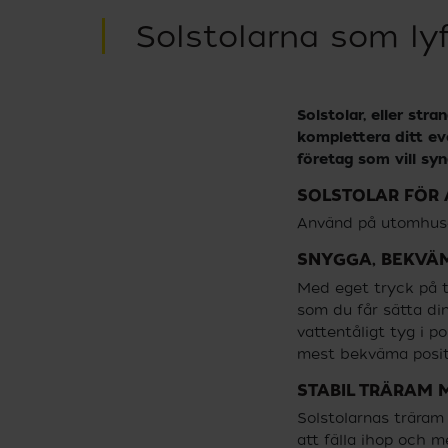
Solstolarna som ly
Låt kreativiteten flöda med din egen
är den
design på trycket. Tyget är i
som vill
vattenavvisande och slitstark polyeste
seventet,
Genom att trycka ditt företags logoty
Solstolar, eller str
ersonalen
eller budskap på tyget blir varje stund 
komplettera ditt eve
solstolen reklam för ditt företag.
företag som vill syna
SOLSTOLAR FÖR 
Använd på utomhusev
SNYGGA, BEKVÄM
Med eget tryck på t
som du får sätta din
vattentåligt tyg i p
mest bekväma positi
STABIL TRÄRAM 
Solstolarnas träram ä
att fälla ihop och m