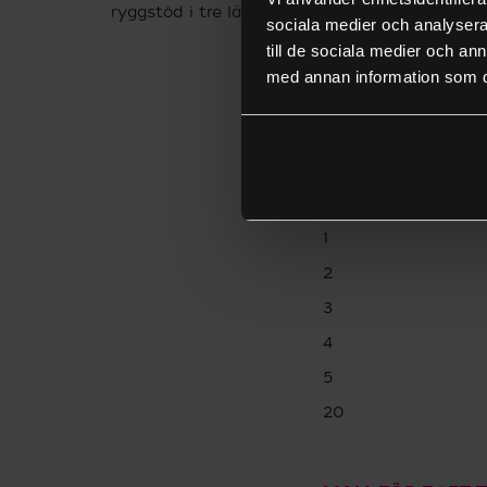
ryggstöd i tre lägen.
monterb
sociala medier och analysera 
till de sociala medier och a
med annan information som du 
PRISER.
Antal solstolar
1
2
3
4
5
20