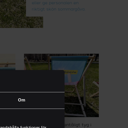
eller ge personalen en
riktigt skön sommargåva.
Om
ch
Slitstarkt och vattentåligt tyg i
andahålla funktioner för