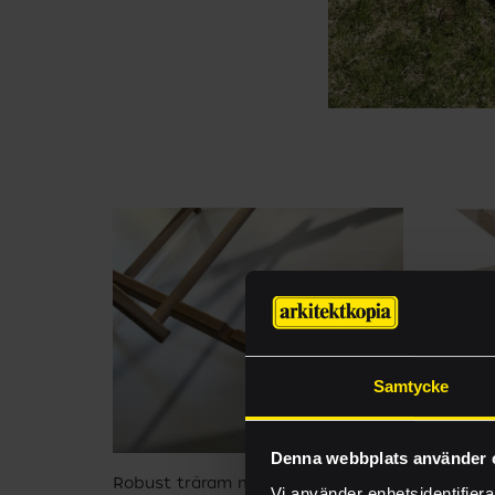
Samtycke
Denna webbplats använder 
Robust träram med justerbart
För ext
Vi använder enhetsidentifierar