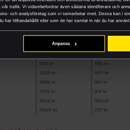
FAQ
ara krokar till ryggstödet.
förvara med en vikt på 3,8 k
vår trafik. Vi vidarebefordrar även sådana identifierare och anna
Lämna rätt material
nnons- och analysföretag som vi samarbetar med. Dessa kan i sin
har tillhandahållit eller som de har samlat in när du har använt 
Guider och produkti
Jobba hos oss
Anpassa
Akademi
Pris
Pris per styck
1140 kr
1140 kr
2033 kr
1017 kr
2882 kr
961 kr
3723 kr
931 kr
4522 kr
904 kr
15547 kr
777 kr