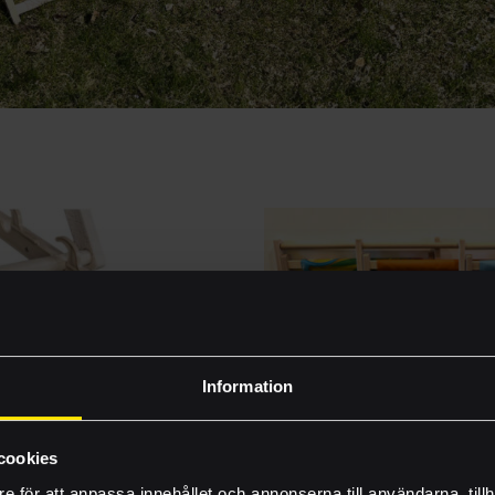
Vilka vi är
Byggprojekt
Information
Nyheter
Inhousetävlingen
cookies
ra säkerhet följer det med
Enkla att fälla ihop, flytta o
e för att anpassa innehållet och annonserna till användarna, tillh