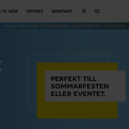
 VI GÖR
OFFERT
KONTAKT
HEM
/
VAD VI GÖR
/
TRYCKSAKER
/
SOLSTOLAR MED EGET TRYCK
K
PERFEKT TILL
SOMMARFESTEN
ELLER EVENTET.