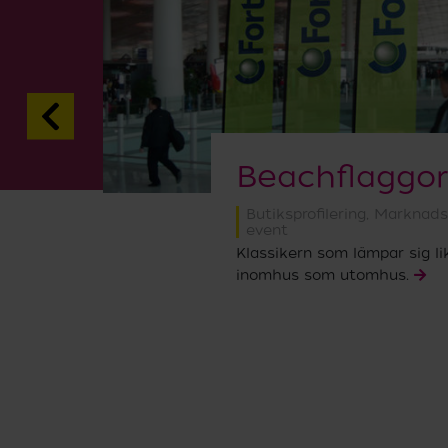
Beachflaggor
h
Butiksprofilering
,
Marknads
event
Klassikern som lämpar sig lik
som
inomhus som utomhus.