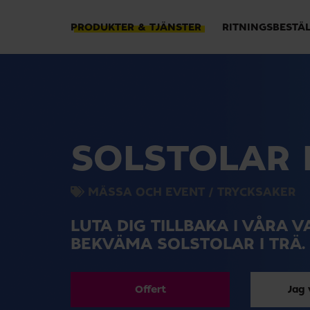
PRODUKTER & TJÄNSTER
RITNINGSBESTÄ
SOLSTOLAR 
MÄSSA OCH EVENT
/
TRYCKSAKER
LUTA DIG TILLBAKA I VÅRA 
BEKVÄMA SOLSTOLAR I TRÄ.
Offert
Jag 