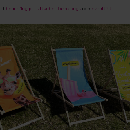
ed
beachflaggor
,
sittkuber
,
bean bags
och
eventtält
.