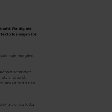
Lå
Våra solstolar med eget tryck är den
de
perfekta lösningen för företag som vill
va
synas. Använd dem på utomhuseventet,
Ge
t sätt för dig att
på mässan, i butiken eller ge personalen
el
rfekta lösningen för
en riktigt skön sommargåva.
so
t skön sommargåva.
känsla samtidigt
ett slitstarkt,
an enkelt hitta den
älvklart är de lätta