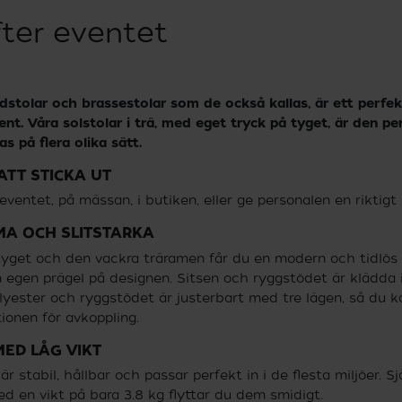
fter eventet
Den snygga och lätta träramen passar
bra in i de flesta miljöer och är både
r.
robust och lätt att bära. Ryggstödet går
p
andstolar och brassestolar som de också kallas, är ett perfek
dessutom att justera i tre olika lägen.
i
nt. Våra solstolar i trä, med eget tryck på tyget, är den pe
s på flera olika sätt.
ATT STICKA UT
entet, på mässan, i butiken, eller ge personalen en riktig
A OCH SLITSTARKA
yget och den vackra träramen får du en modern och tidlös 
 egen prägel på designen. Sitsen och ryggstödet är klädda i 
olyester och ryggstödet är justerbart med tre lägen, så du k
onen för avkoppling.
MED LÅG VIKT
r stabil, hållbar och passar perfekt in i de flesta miljöer. Sj
ed en vikt på bara 3.8 kg flyttar du dem smidigt.