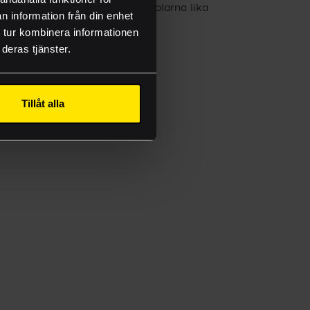
g.
polyester gör solstolarna lika
n information från din enhet
tåliga som snygga.
 tur kombinera informationen
deras tjänster.
onsmallar
Tillåt alla