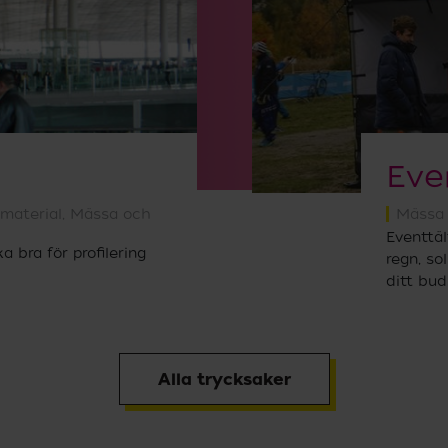
Eve
material
,
Mässa och
Mässa 
Eventtäl
a bra för profilering
regn, so
ditt bud
Alla trycksaker