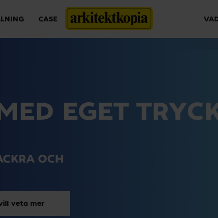
LLNING
CASE
VAD
MED EGET TRYC
VACKRA OCH
vill veta mer