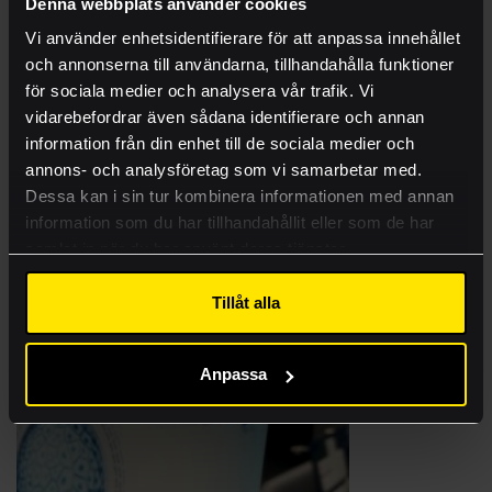
Denna webbplats använder cookies
Produkter
Vi använder enhetsidentifierare för att anpassa innehållet
och annonserna till användarna, tillhandahålla funktioner
Tjänster
för sociala medier och analysera vår trafik. Vi
Ritningsbeställning
vidarebefordrar även sådana identifierare och annan
information från din enhet till de sociala medier och
Case
annons- och analysföretag som vi samarbetar med.
Kontakt
Dessa kan i sin tur kombinera informationen med annan
information som du har tillhandahållit eller som de har
Visa mer
samlat in när du har använt deras tjänster.
Lämna rätt material
Tillåt alla
Akademi
Anpassa