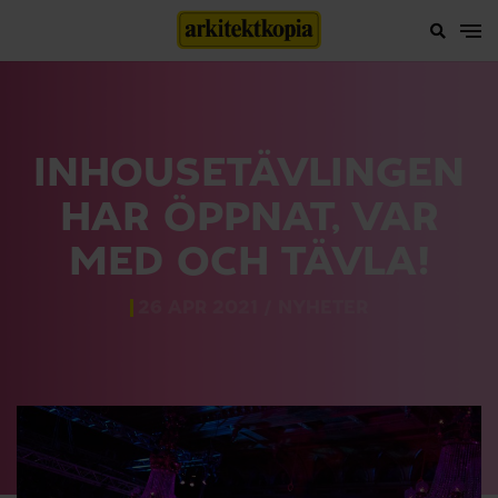
INHOUSETÄVLINGEN
HAR ÖPPNAT, VAR
MED OCH TÄVLA!
26 APR 2021 /
NYHETER