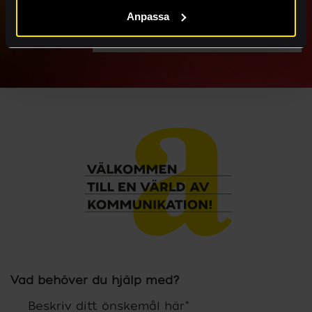
Barncancerfonden
Anpassa
10 april 2026
Vad behöver du hjälp med?
Beskriv ditt önskemål här
*