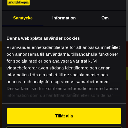
Läs mer om tävlingen och lämna in ditt
bidrag
.
Samtycke
Information
Om
Lycka till!
E-handel
Offert
Denna webbplats använder cookies
Produkter
Vi använder enhetsidentifierare för att anpassa innehållet
SENASTE NYHETERNA
och annonserna till användarna, tillhandahålla funktioner
Tjänster
för sociala medier och analysera vår trafik. Vi
Ritningsbeställning
vidarebefordrar även sådana identifierare och annan
information från din enhet till de sociala medier och
Case
annons- och analysföretag som vi samarbetar med.
Kontakt
Dessa kan i sin tur kombinera informationen med annan
information som du har tillhandahållit eller som de har
Visa mer
samlat in när du har använt deras tjänster.
Lämna rätt material
Vi ger nytt liv åt
Tillåt alla
Akademi
rollups och stöttar