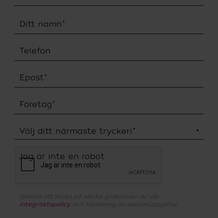
Ditt namn
*
Telefon
Epost
*
Företag
*
Välj ditt närmaste tryckeri
*
Jag är inte en robot
Genom att klicka på skicka godkänner du vår
integritetspolicy
och hantering av personuppgifter.