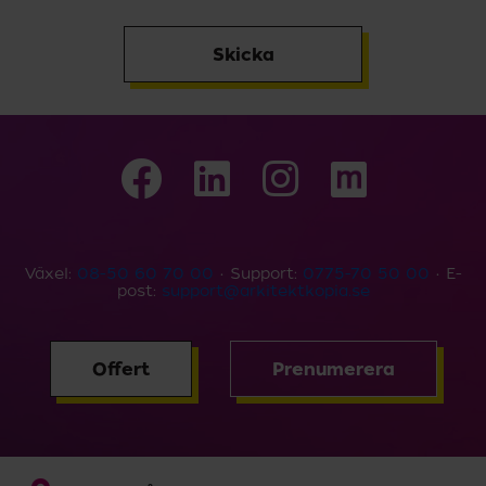
Skicka
Växel:
08-50 60 70 00
• Support:
0775-70 50 00
• E-
post:
support@arkitektkopia.se
Offert
Prenumerera