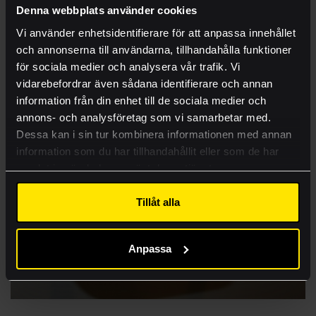
Offert
Denna webbplats använder cookies
Produkter
Vi använder enhetsidentifierare för att anpassa innehållet
och annonserna till användarna, tillhandahålla funktioner
Tjänster
för sociala medier och analysera vår trafik. Vi
Ritningsbeställning
vidarebefordrar även sådana identifierare och annan
information från din enhet till de sociala medier och
Case
annons- och analysföretag som vi samarbetar med.
Kontakt
Dessa kan i sin tur kombinera informationen med annan
information som du har tillhandahållit eller som de har
Visa mer
samlat in när du har använt deras tjänster.
Lämna rätt material
Tillåt alla
Akademi
Anpassa