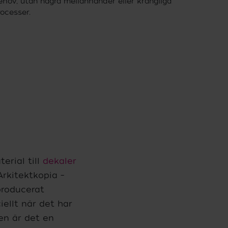
ehov, utan några mellanhänder eller krångliga
rocesser.
erial till
dekaler
Arkitektkopia –
producerat
ellt när det har
en är det en