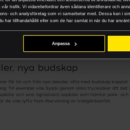
FAQ
vår trafik. Vi vidarebefordrar även sådana identifierare och anna
Lämna rätt material
nnons- och analysföretag som vi samarbetar med. Dessa kan i sin
har tillhandahållit eller som de har samlat in när du har använt 
Guider och produkti
Jobba hos oss
Anpassa
Akademi
ler, nya budskap
rar får till och från nya dekaler, ofta med budskap kopplat 
ng. Till exempel ville Sysav genom olika trycksaker att det 
sopbilar och sina ”ogrästaxis”-sopbilar som hämtar park- och
 de ville lyfta fram återvinning av trädgårdsavfall.