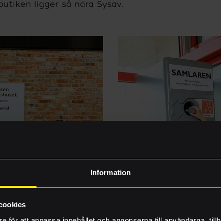
butiken ligger så nära Sysav.
Vilka vi är
Byggprojekt
Information
Nyheter
Inhousetävlingen
cookies
e för att anpassa innehållet och annonserna till användarna, tillh