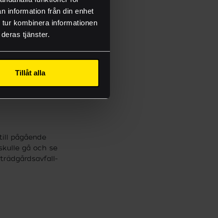
n information från din enhet
 tur kombinera informationen
deras tjänster.
onsmallar
Tillåt alla
till pågående
skulle gå och se
 trädgårdsavfall-