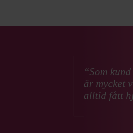
pia är våra
Som kund h
inga, maila
är mycket v
 kontakten och
alltid fått 
ch det får vi.