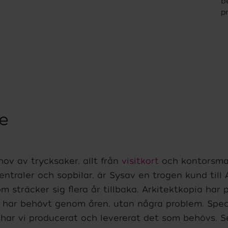
b
p
e
ov av trycksaker, allt från
visitkort
och kontorsmat
ntraler och sopbilar, är Sysav en trogen kund till 
 sträcker sig flera år tillbaka. Arkitektkopia har 
 har behövt genom åren, utan några problem. Speci
d har vi producerat och levererat det som behövs. S