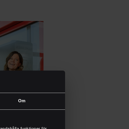
Om
andahålla funktioner för