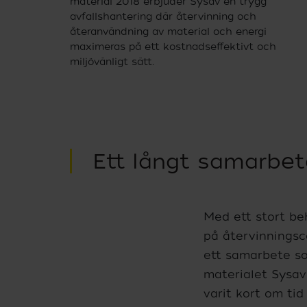
material 2018 erbjuder Sysav en trygg
avfallshantering där återvinning och
återanvändning av material och energi
maximeras på ett kostnadseffektivt och
miljövänligt sätt.
Ett långt samarbet
Med ett stort beh
på återvinningsce
ett samarbete som
materialet Sysav
varit kort om ti