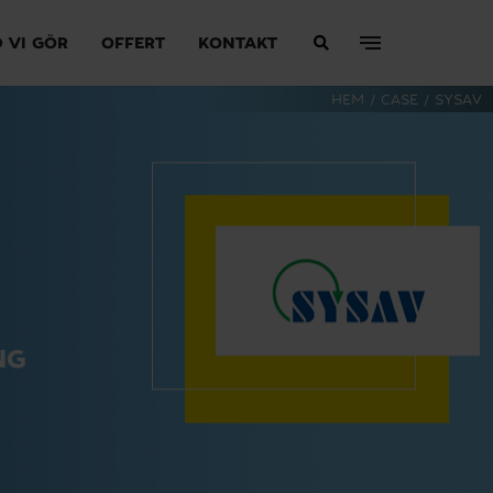
 VI GÖR
OFFERT
KONTAKT
HEM
/
CASE
/
SYSAV
NG