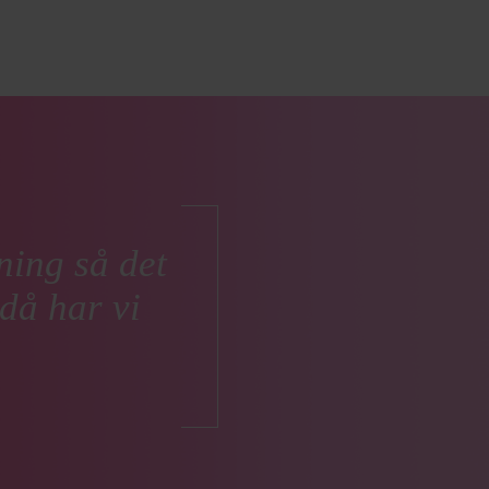
ning så det
Det vi uppska
då har vi
utpekade konta
och få hjälp a
få den hjälp vi