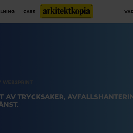
LLNING
CASE
VAD
/
WEB2PRINT
T AV TRYCKSAKER, AVFALLSHANTERI
ÄNST.