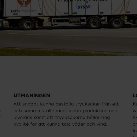
UTMANINGEN
L
Att snabbt kunna beställa trycksaker från ett
K
m
och samma ställe med snabb produktion och
w
r
leverans samt att trycksakerna håller hög
S
kvalité för att kunna tåla väder och vind.
o
i