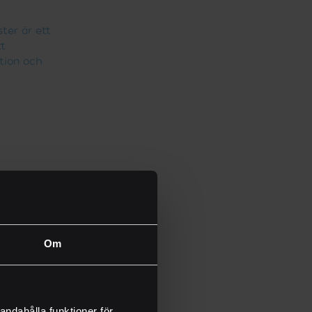
ster är ett
tt
tion och
va eller informativa
ill logotyper och
 funktion och design.
Om
andahålla funktioner för