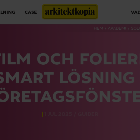
LLNING
CASE
VAD
HEM
/
AKADEMI
/
SOL
ILM OCH FOLIER
SMART LÖSNING
ÖRETAGSFÖNST
1 JUL 2025 /
GUIDER