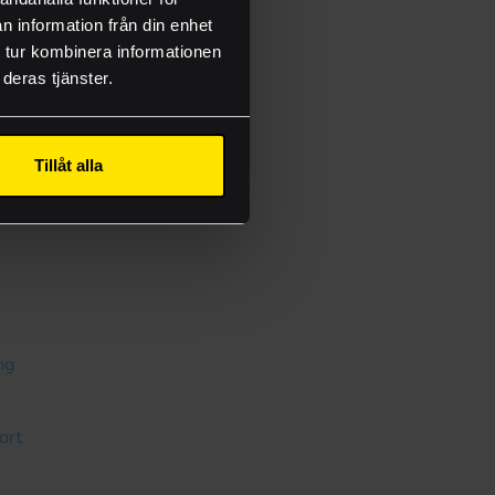
n information från din enhet
 tur kombinera informationen
deras tjänster.
onsmallar
Tillåt alla
ng
bart