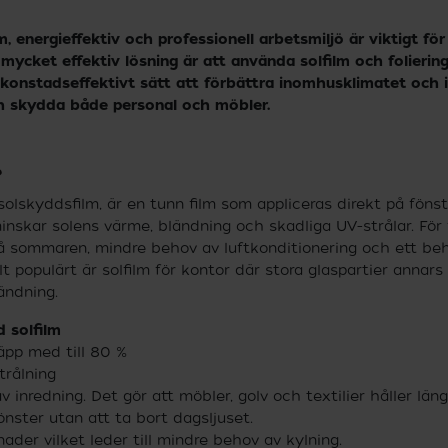
, energieffektiv och professionell arbetsmiljö är viktigt för 
ycket effektiv lösning är att använda solfilm och foliering 
h konstadseffektivt sätt att förbättra inomhusklimatet och
h skydda både personal och möbler.
?
 solskyddsfilm, är en tunn film som appliceras direkt på föns
inskar solens värme, bländning och skadliga UV-strålar. För
på sommaren, mindre behov av luftkonditionering och ett beh
lt populärt är solfilm för kontor där stora glaspartier annar
ändning.
d solfilm
äpp med till 80 %
trålning
 inredning. Det gör att möbler, golv och textilier håller läng
nster utan att ta bort dagsljuset.
ader vilket leder till mindre behov av kylning.