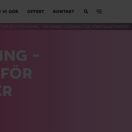
 VI GÖR
OFFERT
KONTAKT
FILM OCH FOLIERING – EN SMART LÖSNING FÖR FÖRETAGSFÖNSTER
ING –
 FÖR
ER