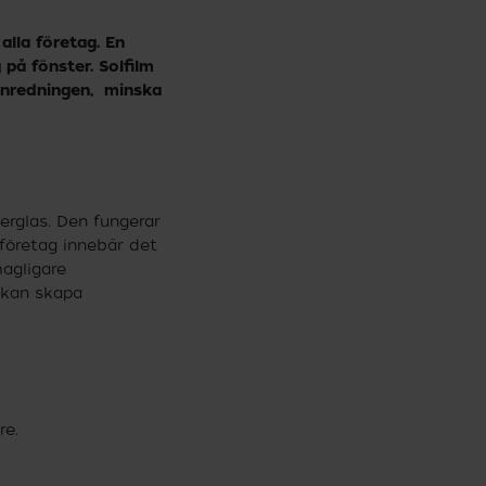
alla företag. En
på fönster. Solfilm
 inredningen, minska
terglas. Den fungerar
 företag innebär det
agligare
s kan skapa
re.