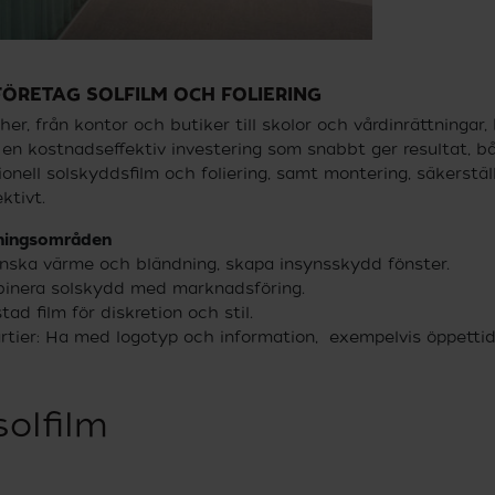
FÖRETAG SOLFILM OCH FOLIERING
her, från kontor och butiker till skolor och vårdinrättningar,
r en kostnadseffektiv investering som snabbt ger resultat, b
sionell solskyddsfilm och foliering, samt montering, säkerstäl
ktivt.
ningsområden
inska värme och bländning, skapa insynsskydd fönster.
binera solskydd med marknadsföring.
ad film för diskretion och stil.
artier: Ha med logotyp och information, exempelvis öppettid
solfilm