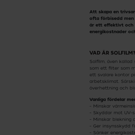
Att skapa en trivsam
ofta förbisedd men m
är ett effektivt oc
energikostnader oc
VAD ÄR SOLFILM
Solfilm, även kallad
som ett filter som m
ett svalare kontor 
arbetsklimat. Särski
överhettning och bl
Vanliga fördelar me
– Minskar värmeinsl
– Skyddar mot UV-s
– Minskar blekning av
– Ger insynsskydd fö
– Sänker energikostn