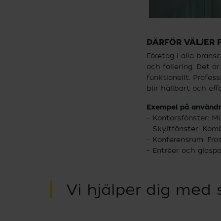
DÄRFÖR VÄLJER 
Företag i alla bransc
och foliering. Det ä
funktionellt. Profes
blir hållbart och effe
Exempel på använd
– Kontorsfönster: M
– Skyltfönster: Kom
– Konferensrum: Frost
– Entréer och glasp
Vi hjälper dig med 