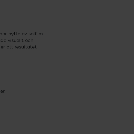
 har nytta av solfilm
åde visuellt och
ler att resultatet
er.