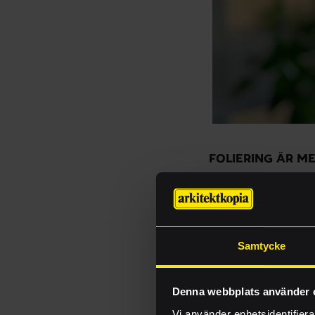
FOLIERING ÄR M
Fönsterfoliering är 
folier. Det kan hand
budskap på skyltföns
För företag är folier
Samtycke
– Skapa avskildhet 
– Profilera varumärk
– Förmedla kampanje
Denna webbplats använder 
– Förbättra arbetsm
Vi använder enhetsidentifierar