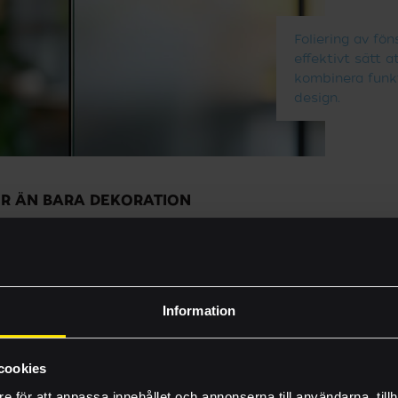
Foliering av fön
effektivt sätt a
kombinera funk
design.
ER ÄN BARA DEKORATION
ett bredare begrepp som inkluderar både solfilm och dekorati
Vilka vi är
la om allt från frostad film för insynsskydd i konferensrum t
ter. Foliering av fönster är ett effektivt sätt att kombinera
Byggprojekt
ing ett smart sätt att:
Information
i öppna kontorslandskap.
Nyheter
et med logotyper och färger.
r eller budskap direkt på fönstret.
Inhousetävlingen
cookies
iljön genom att minska bländning och reflektioner.
e för att anpassa innehållet och annonserna till användarna, tillh