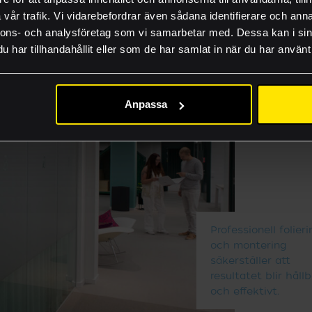
FAQ
vår trafik. Vi vidarebefordrar även sådana identifierare och anna
Lämna rätt material
nnons- och analysföretag som vi samarbetar med. Dessa kan i sin
har tillhandahållit eller som de har samlat in när du har använt 
Guider och produkti
Jobba hos oss
Anpassa
Akademi
Professionell folieri
och montering
säkerställer att
resultatet blir håll
och effektivt.