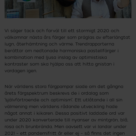
Vi säger tack och farväl till ett stormigt 2020 och
välkomnar nästa års färger som präglas av efterlängtat
lugn, återhämtning och värme. Trendrapporterna
berättar om nedtonade harmoniska pastellfärger i
kombination med ljusa inslag av optimistiska
kontraster som ska hjälpa oss att hitta gnistan i
vardagen igen.
När världens stora färgpampar siade om det gångna
årets färgspektrum beskrevs de i ordalag som
”självförtroende och optimism”. Ett utlåtande i all sin
välmening men världens rådande utveckling hade
något annat i kikaren. Dessa positivt laddade ord var
under 2020 konverterade till nyanser av mintgrön, blå,
rosa och brunbrända. Men oavsett var vi landar under
2021 – ett pandemifritt år eller ej – så finns det ingen