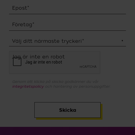
Epost
*
Företag
*
Välj ditt närmaste tryckeri
*
Jag är inte en robot
Genom att klicka på skicka godkänner du vår
integritetspolicy
och hantering av personuppgifter.
Skicka