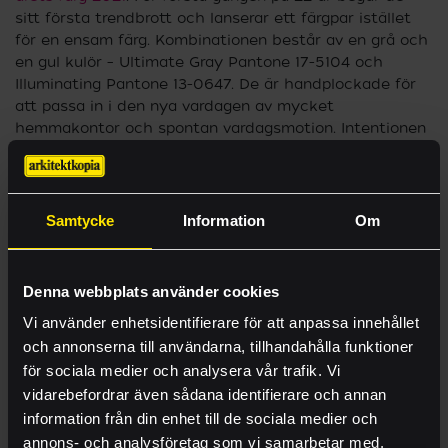
sitt första trendbrott och lanserar ett färgpar istället
för en ensam färg. Kombinationen består av en grå och
en gul kulör – Ultimate Gray Pantone 17-5104 och
Illuminating Pantone 13-0647. De är handplockade för
att passa in i den nya vardagen av mycket
hemmakontor och spontan vardagsmotion. Intentionen
med de gråa och gula tonerna är att skapa en känsla
av djup eftertänksamhet och optimistisk syn på
framtiden.
Samtycke
Information
Om
E-handel
Offert
Denna webbplats använder cookies
Produkter
Vi använder enhetsidentifierare för att anpassa innehållet
och annonserna till användarna, tillhandahålla funktioner
Tjänster
för sociala medier och analysera vår trafik. Vi
Ritningsbeställning
vidarebefordrar även sådana identifierare och annan
information från din enhet till de sociala medier och
Case
annons- och analysföretag som vi samarbetar med.