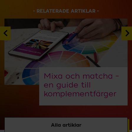
RELATERADE ARTIKLAR
Mixa och matcha –
en guide till
komplement­färger
Alla artiklar