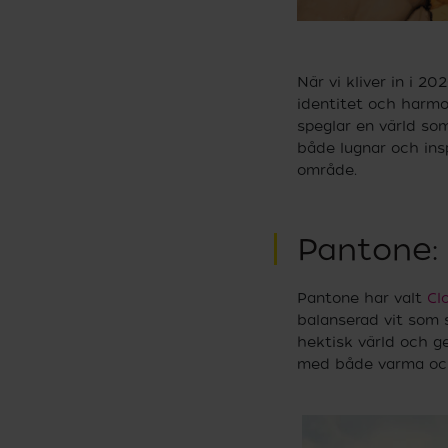
När vi kliver in i 20
identitet och harmo
speglar en värld so
både lugnar och insp
område.
Pantone:
Pantone har valt
Cl
balanserad vit som 
hektisk värld och g
med både varma och k