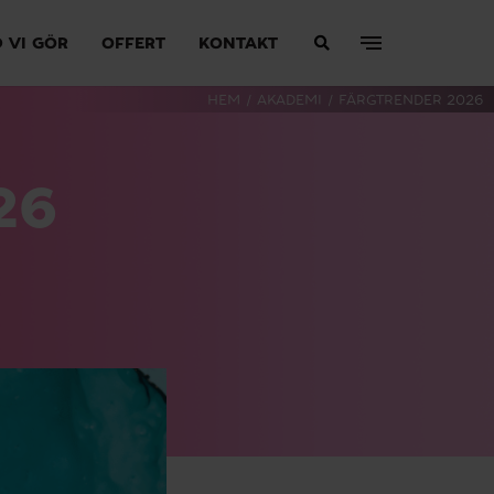
 VI GÖR
OFFERT
KONTAKT
HEM
/
AKADEMI
/
FÄRGTRENDER 2026
26