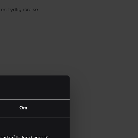
en tydlig rörelse
Om
andahålla funktioner för