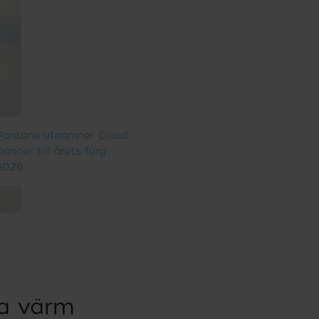
Pantone utnämner Cloud
Dancer till årets färg
2026
ra värm