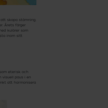
ör att skapa stämning,
r. Årets färger
 med kulörer som
sta inom sitt
 som eterisk och
visuell paus i en
änkt att harmonisera