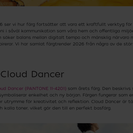
26 ser vi hur färg fortsätter att vara ett kraftfullt verktyg f
ni i såväl kommunikation som våra hem och offentliga miljöe
m söker balans mellan digitalt tempo och mänsklig närvaro
irerar. Vi har samlat färgtrender 2026 från några av de stör
 Cloud Dancer
oud Dancer (PANTONE 11-4201)
som årets färg. Den beskrivs
symboliserar enkelhet och ny början. Färgen fungerar som en 
er utrymme för kreativitet och reflektion. Cloud Dancer är t
alla toner, vilket gör den till en perfekt basfärg.