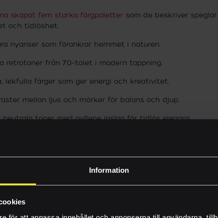
a skapat fem starka färgpaletter
som de beskriver speglar 
et och tidlöshet.
nära nyanser som förankrar hemmet i naturen.
a retrotoner från 70-talet i modern tappning.
ra, lekfulla färger som ger energi och kreativitet.
raster mellan ljus och mörker för balans och djup.
 neutrala toner med gyllene inslag för tidlös elegans.
Vilka vi är
Byggprojekt
Information
Nyheter
Inhousetävlingen
cookies
e för att anpassa innehållet och annonserna till användarna, tillh