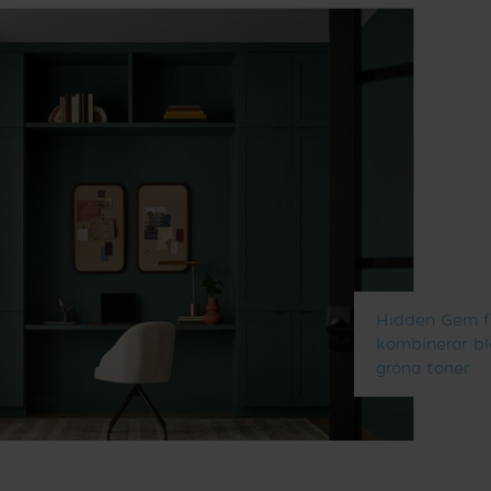
Hidden Gem f
kombinerar bl
gröna toner