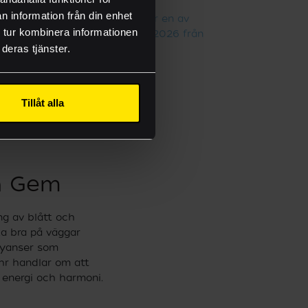
n information från din enhet
Soft Serenity är en av
 tur kombinera informationen
färgpaletterna 2026 från
deras tjänster.
Gebenna
onsmallar
Tillåt alla
n Gem
ng av blått och
ka bra på väggar
nyanser som
ehr handlar om att
 energi och harmoni.