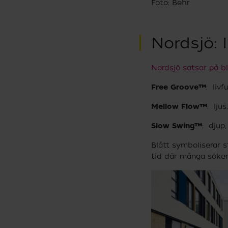
Foto: Behr
Nordsjö: 
Nordsjö satsar på bl
Free Groove™
: livf
Mellow Flow™
: lju
Slow Swing™
: djup
Blått symboliserar s
tid där många söker