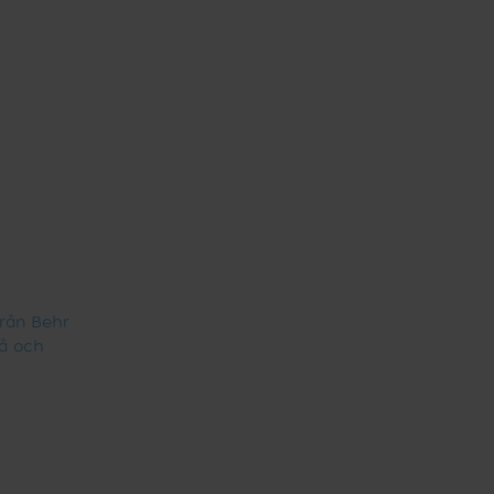
rån Behr
å och