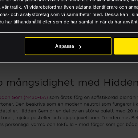
FAQ
vår trafik. Vi vidarebefordrar även sådana identifierare och anna
Lämna rätt material
nnons- och analysföretag som vi samarbetar med. Dessa kan i sin
har tillhandahållit eller som de har samlat in när du har använt 
Guider och produkti
Jobba hos oss
Anpassa
Akademi
up mångsidighet med Hidde
dden Gem (N430-6A)
som årets färg en sofistikerad blandni
toner. Den beskrivs som en modern neutral som fungerar li
etaljer. Hidden Gem är en del av en större palett med 20 
 toner, mjuka pasteller och djupa juveltoner. Trenden hos B
 personliga, varma och lekfulla – med färger som ger både