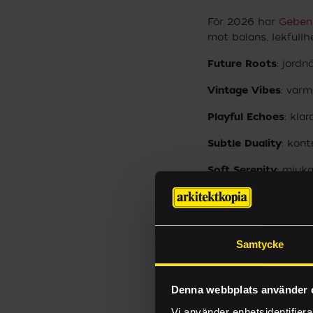
För 2026 har
Gebenn
mot balans, lekfullh
Future Roots
: jord
Vintage Vibes
: varm
Playful Echoes
: kla
Subtle Duality
: kont
Soft Serenity
: mjuka
Samtycke
Denna webbplats använder 
Vi använder enhetsidentifierar