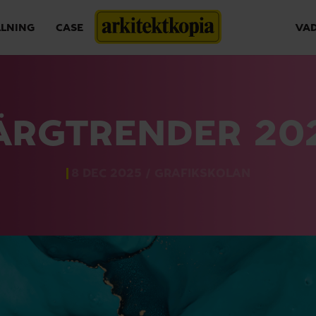
LLNING
CASE
VAD
ÄRGTRENDER 20
8 DEC 2025 /
GRAFIKSKOLAN